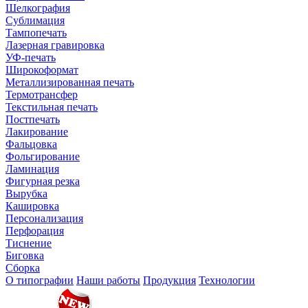
Шелкография
Сублимация
Тампопечать
Лазерная гравировка
УФ-печать
Широкоформат
Металлизированная печать
Термотрансфер
Текстильная печать
Постпечать
Лакирование
Фальцовка
Фольгирование
Ламинация
Фигурная резка
Вырубка
Кашировка
Персонализация
Перфорация
Тиснение
Биговка
Сборка
О типографии
Наши работы
Продукция
Технологии