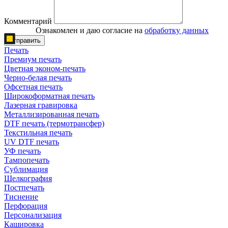
Комментарий
Ознакомлен и даю согласие на
обработку данных
Отправить
Печать
Премиум печать
Цветная эконом-печать
Черно-белая печать
Офсетная печать
Широкоформатная печать
Лазерная гравировка
Металлизированная печать
DTF печать (термотрансфер)
Текстильная печать
UV DTF печать
УФ печать
Тампопечать
Сублимация
Шелкография
Постпечать
Тиснение
Перфорация
Персонализация
Кашировка