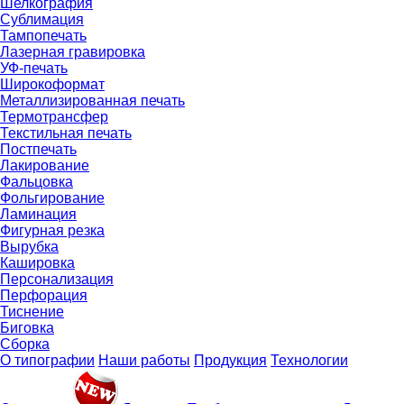
Шелкография
Сублимация
Тампопечать
Лазерная гравировка
УФ-печать
Широкоформат
Металлизированная печать
Термотрансфер
Текстильная печать
Постпечать
Лакирование
Фальцовка
Фольгирование
Ламинация
Фигурная резка
Вырубка
Кашировка
Персонализация
Перфорация
Тиснение
Биговка
Сборка
О типографии
Наши работы
Продукция
Технологии