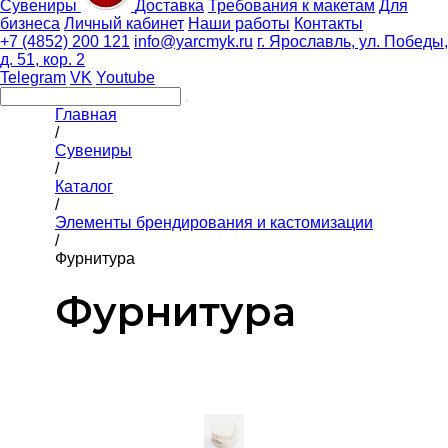
Сувениры
Доставка
Требования к макетам
Для
бизнеса
Личный кабинет
Наши работы
Контакты
+7 (4852) 200 121
info@yarcmyk.ru
г. Ярославль, ул. Победы,
д. 51, кор. 2
Telegram
VK
Youtube
Главная
/
Сувениры
/
Каталог
/
Элементы брендирования и кастомизации
/
Фурнитура
Фурнитура
ФИЛЬТР