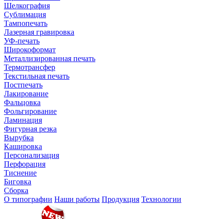
Шелкография
Сублимация
Тампопечать
Лазерная гравировка
УФ-печать
Широкоформат
Металлизированная печать
Термотрансфер
Текстильная печать
Постпечать
Лакирование
Фальцовка
Фольгирование
Ламинация
Фигурная резка
Вырубка
Кашировка
Персонализация
Перфорация
Тиснение
Биговка
Сборка
О типографии
Наши работы
Продукция
Технологии