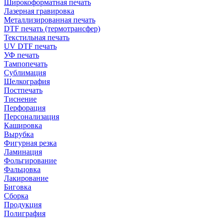
Широкоформатная печать
Лазерная гравировка
Металлизированная печать
DTF печать (термотрансфер)
Текстильная печать
UV DTF печать
УФ печать
Тампопечать
Сублимация
Шелкография
Постпечать
Тиснение
Перфорация
Персонализация
Кашировка
Вырубка
Фигурная резка
Ламинация
Фольгирование
Фальцовка
Лакирование
Биговка
Сборка
Продукция
Полиграфия