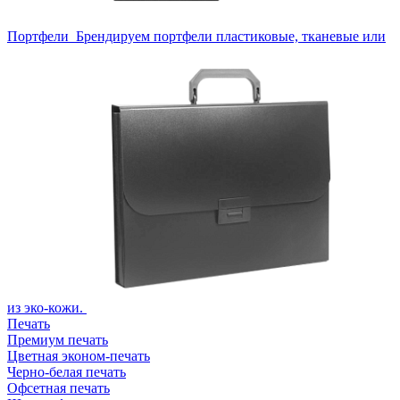
Портфели
Брендируем портфели пластиковые, тканевые или
из эко-кожи.
Печать
Премиум печать
Цветная эконом-печать
Черно-белая печать
Офсетная печать