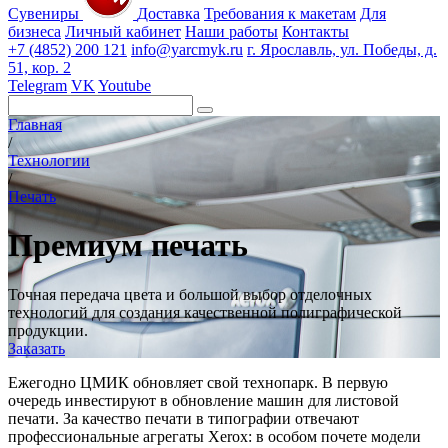
Сувениры
Доставка
Требования к макетам
Для
бизнеса
Личный кабинет
Наши работы
Контакты
+7 (4852) 200 121
info@yarcmyk.ru
г. Ярославль, ул. Победы, д.
51, кор. 2
Telegram
VK
Youtube
Главная
/
Технологии
/
Печать
Премиум печать
Точная передача цвета и большой выбор отделочных
технологий для создания качественной полиграфической
продукции.
Заказать
Ежегодно ЦМИК обновляет свой технопарк. В первую
очередь инвестируют в обновление машин для листовой
печати. За качество печати в типографии отвечают
профессиональные агрегаты Xerox: в особом почете модели