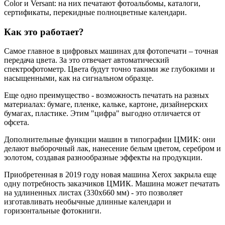
Color и Versant: на них печатают фотоальбомы, каталоги,
сертификаты, перекидные полноцветные календари.
Как это работает?
Самое главное в цифровых машинах для фотопечати – точная
передача цвета. За это отвечает автоматический
спектрофотометр. Цвета будут точно такими же глубокими и
насыщенными, как на сигнальном образце.
Еще одно преимущество - возможность печатать на разных
материалах: бумаге, пленке, кальке, картоне, дизайнерских
бумагах, пластике. Этим "цифра" выгодно отличается от
офсета.
Дополнительные функции машин в типографии ЦМИК: они
делают выборочный лак, нанесение белым цветом, серебром и
золотом, создавая разнообразные эффекты на продукции.
Приобретенная в 2019 году новая машина Xerox закрыла еще
одну потребность заказчиков ЦМИК. Машина может печатать
на удлиненных листах (330х660 мм) - это позволяет
изготавливать необычные длинные календари и
горизонтальные фотокниги.