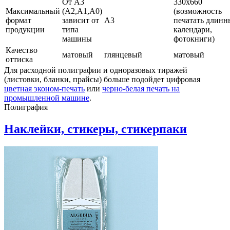
От А3
330х660
Максимальный
(А2,А1,А0)
(возможность
формат
зависит от
А3
печатать длинн
продукции
типа
календари,
машины
фотокниги)
Качество
матовый
глянцевый
матовый
оттиска
Для расходной полиграфии и одноразовых тиражей
(листовки, бланки, прайсы) больше подойдет цифровая
цветная эконом-печать
или
черно-белая печать на
промышленной машине
.
Полиграфия
Наклейки, стикеры, стикерпаки