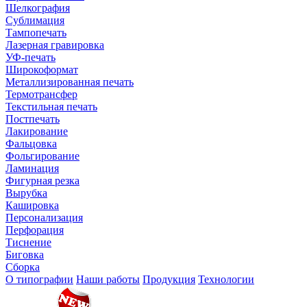
Шелкография
Сублимация
Тампопечать
Лазерная гравировка
УФ-печать
Широкоформат
Металлизированная печать
Термотрансфер
Текстильная печать
Постпечать
Лакирование
Фальцовка
Фольгирование
Ламинация
Фигурная резка
Вырубка
Кашировка
Персонализация
Перфорация
Тиснение
Биговка
Сборка
О типографии
Наши работы
Продукция
Технологии