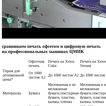
сравниваем печать офсетом и цифровую печать
на профессиональных машинах ЦМИК
Офсетная
Печать на Xerox
Печать на Xero
печать
Color
Versant
Тираж для
От 1000
оптимальной
До 1000 листов А2
До 1000 листов
листов А2
цены*
Мелованная и не
Мелованная и н
мелованная
мелованная
Материалы
Бумага
бумаги,текстурные
бумаги,текстур
бумаги, пластик,
бумаги, пластик
калька, пленка
калька, пленка