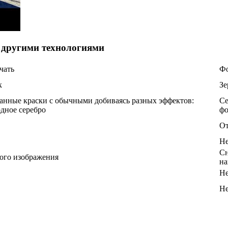
 другими технологиями
чать
Фо
к
Зе
нные краски с обычными добиваясь разных эффектов:
Се
одное серебро
фо
От
Н
Сн
ного изображения
на
Н
Н