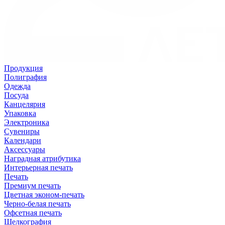
Продукция
Полиграфия
Одежда
Посуда
Канцелярия
Упаковка
Электроника
Сувениры
Календари
Аксессуары
Наградная атрибутика
Интерьерная печать
Печать
Премиум печать
Цветная эконом-печать
Черно-белая печать
Офсетная печать
Шелкография