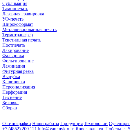
Сублимация
Тампопечать
Лазерная гравировка
УФ-печать
Широкоформат
Металлизированная печать
Термотрансфер
Текстильная печать
Постпечать
Лакирование
Фальцовка
Фольгирование
Ламинация
Фигурная резка
Вырубка
Кашировка
Персонализация
Перфорация
Тиснение
Биговка
Сборка
О типографии
Наши работы
Продукция
Технологии
Сувениры
+7 (4852) 200 121
info@yarcmyk.ru
г. Ярославль, ул. Победы, д. 5