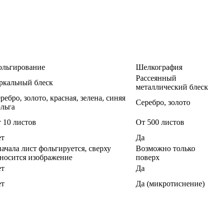
льгирование
Шелкография
Рассеянный
ркальный блеск
металлический блеск
ребро, золото, красная, зелена, синяя
Серебро, золото
льга
 10 листов
От 500 листов
ет
Да
ачала лист фольгируется, сверху
Возможно только
носится изображение
поверх
ет
Да
ет
Да (микротиснение)