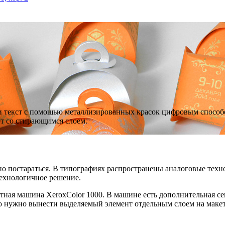
ли текст с помощью металлизированных красок цифровым способ
рт со стирающимся слоем.
но постараться. В типографиях распространены аналоговые тех
ехнологичное решение.
ная машина XeroxColor 1000. В машине есть дополнительная сек
о нужно вынести выделяемый элемент отдельным слоем на макет