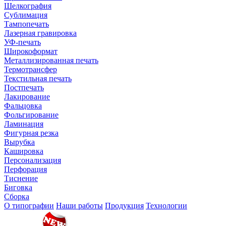
Шелкография
Сублимация
Тампопечать
Лазерная гравировка
УФ-печать
Широкоформат
Металлизированная печать
Термотрансфер
Текстильная печать
Постпечать
Лакирование
Фальцовка
Фольгирование
Ламинация
Фигурная резка
Вырубка
Кашировка
Персонализация
Перфорация
Тиснение
Биговка
Сборка
О типографии
Наши работы
Продукция
Технологии