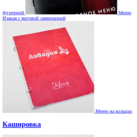
бугрерной
Меню
Изакая с матовой ламинацией
Меню на кольцах
Кашировка