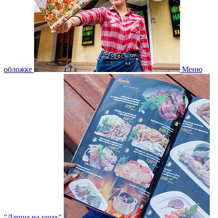
обложке
Меню
"Лапша на ушах"