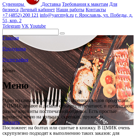
Сувениры
Доставка
Требования к макетам
Для
бизнеса
Личный кабинет
Наши работы
Контакты
+7 (4852) 200 121
info@yarcmyk.ru
г. Ярославль, ул. Победы, д.
51, кор. 2
Telegram
VK
Youtube
Главная
/
Продукция
/
Полиграфия
/
Меню
Меню
Один из самых сложных и ответственных видов продукции.
В ЦМИК делают и дизайн страниц, и печатают, и предлагают
разные варианты постпечатной отделки. Есть простые
варианты меню на кольцах, скрепках, пружинах.
Заказать
Посложнее: на болтах или сшитые в книжку. В ЦМИК очень
скрупулезно подходят к выполнению таких заказов: для