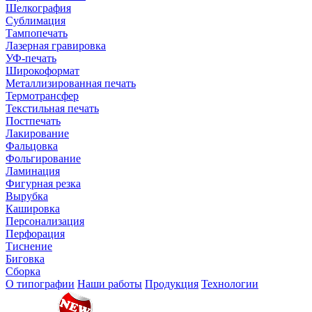
Шелкография
Сублимация
Тампопечать
Лазерная гравировка
УФ-печать
Широкоформат
Металлизированная печать
Термотрансфер
Текстильная печать
Постпечать
Лакирование
Фальцовка
Фольгирование
Ламинация
Фигурная резка
Вырубка
Кашировка
Персонализация
Перфорация
Тиснение
Биговка
Сборка
О типографии
Наши работы
Продукция
Технологии