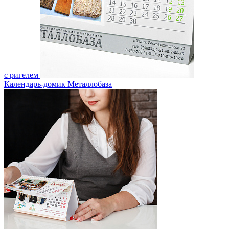
с ригелем
Календарь-домик Металлобаза