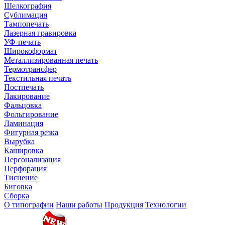
Шелкография
Сублимация
Тампопечать
Лазерная гравировка
УФ-печать
Широкоформат
Металлизированная печать
Термотрансфер
Текстильная печать
Постпечать
Лакирование
Фальцовка
Фольгирование
Ламинация
Фигурная резка
Вырубка
Кашировка
Персонализация
Перфорация
Тиснение
Биговка
Сборка
О типографии
Наши работы
Продукция
Технологии