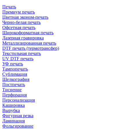
Печать
Премиум печать
Цветная эконом-печать
Черно-белая печать
Офсетная печать
Широкоформатная печать
Лазерная гравировка
Металлизированная печать
DTF печать (термотрансфер)
Текстильная печать
UV DTF печать
УФ печать
Тампопечать
Сублимация
Шелкография
Постпечать
Тиснение
Перфорация
Персонализация
Кашировка
Вырубка
Фигурная резка
Ламинация
Фольгирование