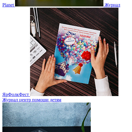
Planet
Журнал
ЯрФолкФест
Журнал центр помощи детям