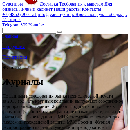
Сувениры
Доставка
Требования к макетам
Для
бизнеса
Личный кабинет
Наши работы
Контакты
+7 (4852) 200 121
info@yarcmyk.ru
г. Ярославль, ул. Победы, д.
51, кор. 2
Telegram
VK
Youtube
Главная
/
Продукция
/
Полиграфия
/
Журналы
Журналы
По
данным исследования рынка периодической печати
за
2018 год
78% крупных компаний выпускают собственное
корпоративное издание. Журнал
— один из
популярных
форматов (удобно читать, краски не
пачкают руки, солидно
выглядит). Такое издание ЦМИК ежемесячно печатает для
Академии гражданской защиты МЧС России. Журнал
распространяется среди студентов и
преподавателей