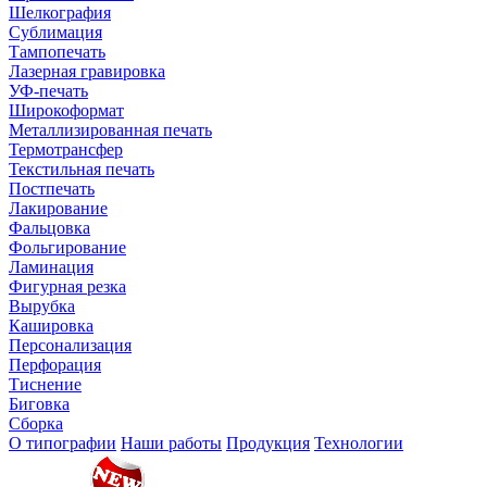
Шелкография
Сублимация
Тампопечать
Лазерная гравировка
УФ-печать
Широкоформат
Металлизированная печать
Термотрансфер
Текстильная печать
Постпечать
Лакирование
Фальцовка
Фольгирование
Ламинация
Фигурная резка
Вырубка
Кашировка
Персонализация
Перфорация
Тиснение
Биговка
Сборка
О типографии
Наши работы
Продукция
Технологии