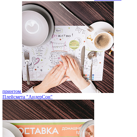
принтом
Плейсмета "АндерСон"