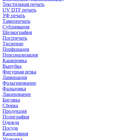
Текстильная печать
UV DTF печать
УФ печать
Тампопечать
Сублимация
Шелкография
Постпечать
Тиснение
Перфорация
Персонализация
Кашировка
Вырубка
Фигурная резка
Ламинация
Фольгирование
Фальцовка
Лакирование
Биговка
Сборка
Продукция
Полиграфия
Одежда
Посуда
Канцелярия
Упаковка