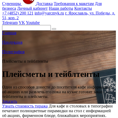
Сувениры
Доставка
Требования к макетам
Для
бизнеса
Личный кабинет
Наши работы
Контакты
+7 (4852) 200 121
info@yarcmyk.ru
г. Ярославль, ул. Победы, д.
51, кор. 2
Telegram
VK
Youtube
Главная
/
Продукция
/
Полиграфия
/
Плейсметы и тейблтенты
Плейсметы и тейблтенты
Один из способов донести до посетителя кафе информацию
об акциях или развлечь его пока на кухне готовят заказ —
тейблтенты и плейсметы.
Заказать
Узнать стоимость тиража
Для кафе и столовых в типографии
печатают полноцветные пирамидки на стол с информацией
об акциях, фирменном блюде, ближайших мероприятиях.