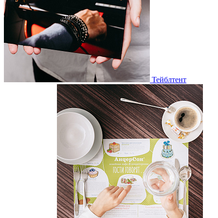
Тейблтент