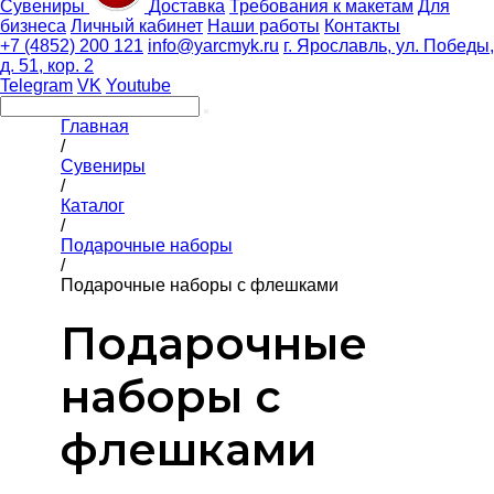
Сувениры
Доставка
Требования к макетам
Для
бизнеса
Личный кабинет
Наши работы
Контакты
+7 (4852) 200 121
info@yarcmyk.ru
г. Ярославль, ул. Победы,
д. 51, кор. 2
Telegram
VK
Youtube
Главная
/
Сувениры
/
Каталог
/
Подарочные наборы
/
Подарочные наборы с флешками
Подарочные
наборы с
флешками