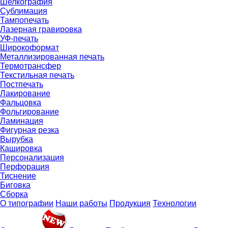
Шелкография
Сублимация
Тампопечать
Лазерная гравировка
УФ-печать
Широкоформат
Металлизированная печать
Термотрансфер
Текстильная печать
Постпечать
Лакирование
Фальцовка
Фольгирование
Ламинация
Фигурная резка
Вырубка
Кашировка
Персонализация
Перфорация
Тиснение
Биговка
Сборка
О типографии
Наши работы
Продукция
Технологии