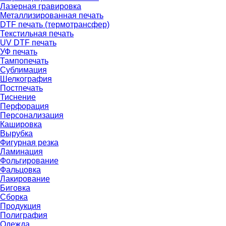
Лазерная гравировка
Металлизированная печать
DTF печать (термотрансфер)
Текстильная печать
UV DTF печать
УФ печать
Тампопечать
Сублимация
Шелкография
Постпечать
Тиснение
Перфорация
Персонализация
Кашировка
Вырубка
Фигурная резка
Ламинация
Фольгирование
Фальцовка
Лакирование
Биговка
Сборка
Продукция
Полиграфия
Одежда