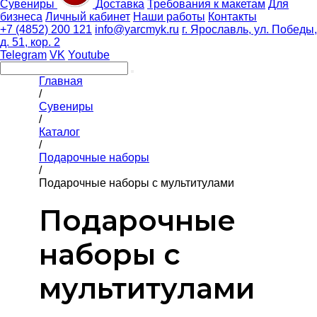
Сувениры
Доставка
Требования к макетам
Для
бизнеса
Личный кабинет
Наши работы
Контакты
+7 (4852) 200 121
info@yarcmyk.ru
г. Ярославль, ул. Победы,
д. 51, кор. 2
Telegram
VK
Youtube
Главная
/
Сувениры
/
Каталог
/
Подарочные наборы
/
Подарочные наборы с мультитулами
Подарочные
наборы с
мультитулами