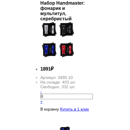
Набор Handmaster:
фонарик и
мультитул,
серебристый
1
891
₽
Артикул:
3495.10
На складе:
403 шт.
Свободно:
332 шт.
-
+
В корзину
Купить в 1 клик