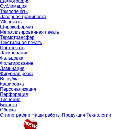
Шелкография
Сублимация
Тампопечать
Лазерная гравировка
УФ-печать
Широкоформат
Металлизированная печать
Термотрансфер
Текстильная печать
Постпечать
Лакирование
Фальцовка
Фольгирование
Ламинация
Фигурная резка
Вырубка
Кашировка
Персонализация
Перфорация
Тиснение
Биговка
Сборка
О типографии
Наши работы
Продукция
Технологии