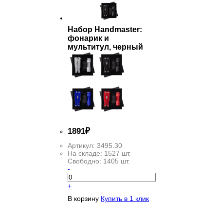
Набор Handmaster:
фонарик и
мультитул, черный
1
891
₽
Артикул:
3495.30
На складе:
1527 шт.
Свободно:
1405 шт.
-
+
В корзину
Купить в 1 клик