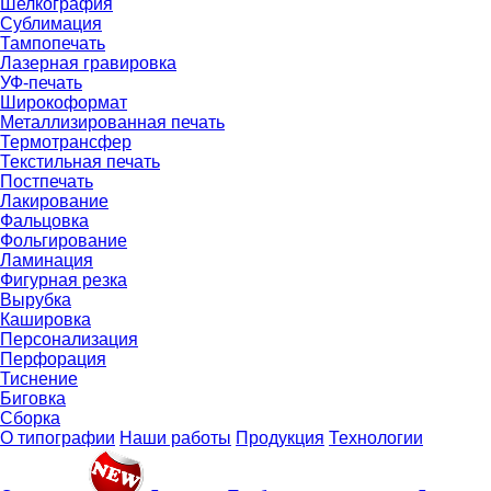
Шелкография
Сублимация
Тампопечать
Лазерная гравировка
УФ-печать
Широкоформат
Металлизированная печать
Термотрансфер
Текстильная печать
Постпечать
Лакирование
Фальцовка
Фольгирование
Ламинация
Фигурная резка
Вырубка
Кашировка
Персонализация
Перфорация
Тиснение
Биговка
Сборка
О типографии
Наши работы
Продукция
Технологии