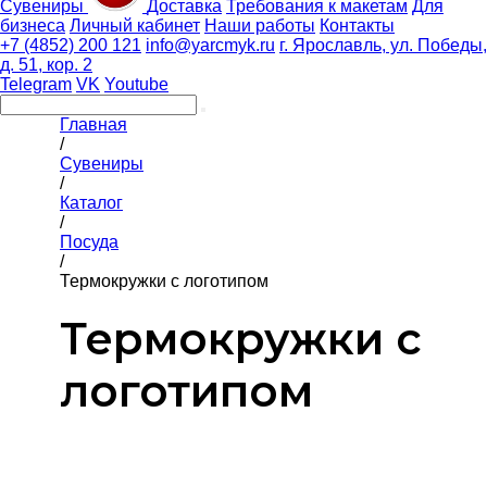
Сувениры
Доставка
Требования к макетам
Для
бизнеса
Личный кабинет
Наши работы
Контакты
+7 (4852) 200 121
info@yarcmyk.ru
г. Ярославль, ул. Победы,
д. 51, кор. 2
Telegram
VK
Youtube
Главная
/
Сувениры
/
Каталог
/
Посуда
/
Термокружки с логотипом
Термокружки с
логотипом
ФИЛЬТР