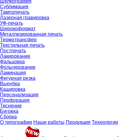
Шелкография
Сублимация
Тампопечать
Лазерная гравировка
УФ-печать
Широкоформат
Металлизированная печать
Термотрансфер
Текстильная печать
Постпечать
Лакирование
Фальцовка
Фольгирование
Ламинация
Фигурная резка
Вырубка
Кашировка
Персонализация
Перфорация
Тиснение
Биговка
Сборка
О типографии
Наши работы
Продукция
Технологии