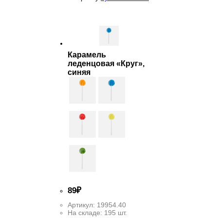
Карамель
леденцовая «Круг»,
синяя
89
₽
Артикул:
19954.40
На складе:
195 шт.