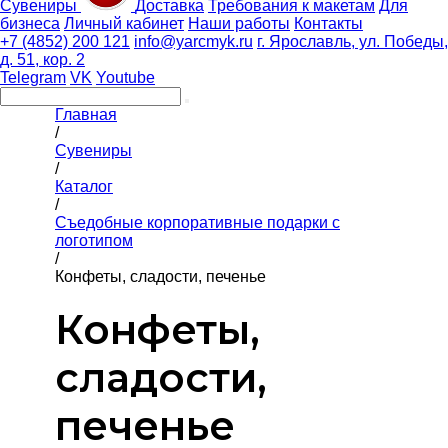
Сувениры
Доставка
Требования к макетам
Для
бизнеса
Личный кабинет
Наши работы
Контакты
+7 (4852) 200 121
info@yarcmyk.ru
г. Ярославль, ул. Победы,
д. 51, кор. 2
Telegram
VK
Youtube
Главная
/
Сувениры
/
Каталог
/
Съедобные корпоративные подарки с
логотипом
/
Конфеты, сладости, печенье
Конфеты,
сладости,
печенье