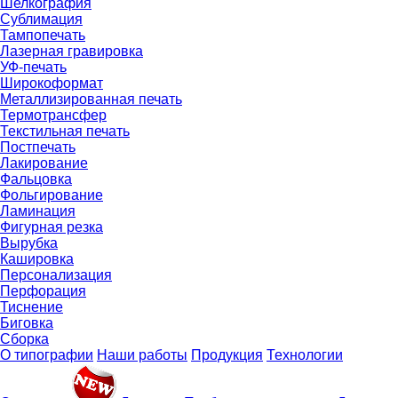
Шелкография
Сублимация
Тампопечать
Лазерная гравировка
УФ-печать
Широкоформат
Металлизированная печать
Термотрансфер
Текстильная печать
Постпечать
Лакирование
Фальцовка
Фольгирование
Ламинация
Фигурная резка
Вырубка
Кашировка
Персонализация
Перфорация
Тиснение
Биговка
Сборка
О типографии
Наши работы
Продукция
Технологии