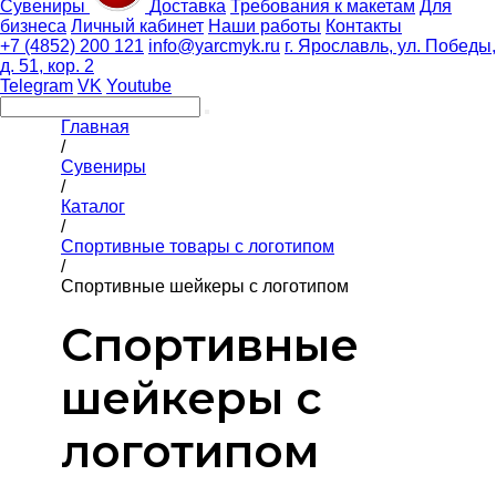
Сувениры
Доставка
Требования к макетам
Для
бизнеса
Личный кабинет
Наши работы
Контакты
+7 (4852) 200 121
info@yarcmyk.ru
г. Ярославль, ул. Победы,
д. 51, кор. 2
Telegram
VK
Youtube
Главная
/
Сувениры
/
Каталог
/
Спортивные товары с логотипом
/
Спортивные шейкеры с логотипом
Спортивные
шейкеры с
логотипом