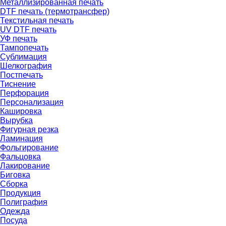
Металлизированная печать
DTF печать (термотрансфер)
Текстильная печать
UV DTF печать
УФ печать
Тампопечать
Сублимация
Шелкография
Постпечать
Тиснение
Перфорация
Персонализация
Кашировка
Вырубка
Фигурная резка
Ламинация
Фольгирование
Фальцовка
Лакирование
Биговка
Сборка
Продукция
Полиграфия
Одежда
Посуда