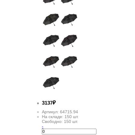
3
137
₽
Артикул:
64715.94
На складе:
150 шт.
Свободно:
150 шт.
-