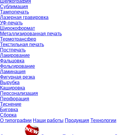
Шелкография
Сублимация
Тампопечать
Лазерная гравировка
УФ-печать
Широкоформат
Металлизированная печать
Термотрансфер
Текстильная печать
Постпечать
Лакирование
Фальцовка
Фольгирование
Ламинация
Фигурная резка
Вырубка
Кашировка
Персонализация
Перфорация
Тиснение
Биговка
Сборка
О типографии
Наши работы
Продукция
Технологии