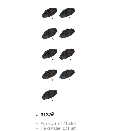
3
137
₽
Артикул:
64715.80
На складе:
131 шт.