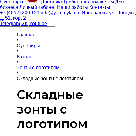
Сувениры
Доставка
Требования к макетам
Для
бизнеса
Личный кабинет
Наши работы
Контакты
+7 (4852) 200 121
info@yarcmyk.ru
г. Ярославль, ул. Победы,
д. 51, кор. 2
Telegram
VK
Youtube
Главная
/
Сувениры
/
Каталог
/
Зонты с логотипом
/
Складные зонты с логотипом
Складные
зонты с
логотипом