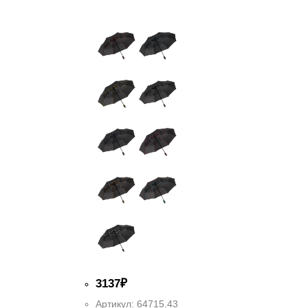
3
137
₽
Артикул:
64715.43