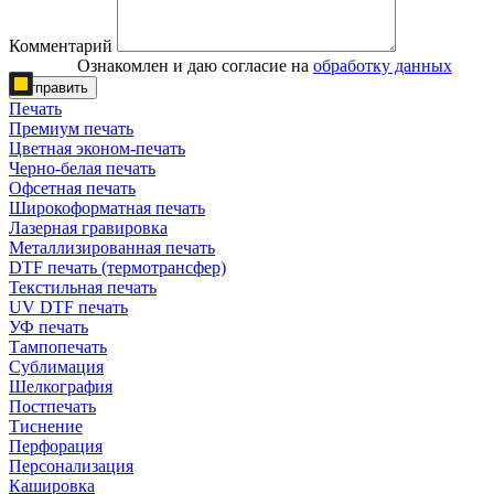
Комментарий
Ознакомлен и даю согласие на
обработку данных
Отправить
Печать
Премиум печать
Цветная эконом-печать
Черно-белая печать
Офсетная печать
Широкоформатная печать
Лазерная гравировка
Металлизированная печать
DTF печать (термотрансфер)
Текстильная печать
UV DTF печать
УФ печать
Тампопечать
Сублимация
Шелкография
Постпечать
Тиснение
Перфорация
Персонализация
Кашировка