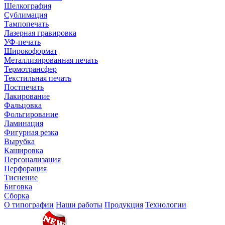
Шелкография
Сублимация
Тампопечать
Лазерная гравировка
УФ-печать
Широкоформат
Металлизированная печать
Термотрансфер
Текстильная печать
Постпечать
Лакирование
Фальцовка
Фольгирование
Ламинация
Фигурная резка
Вырубка
Кашировка
Персонализация
Перфорация
Тиснение
Биговка
Сборка
О типографии
Наши работы
Продукция
Технологии