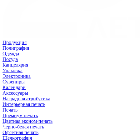
Продукция
Полиграфия
Одежда
Посуда
Канцелярия
Упаковка
Электроника
Сувениры
Календари
Аксессуары
Наградная атрибутика
Интерьерная печать
Печать
Премиум печать
Цветная эконом-печать
Черно-белая печать
Офсетная печать
Шелкография