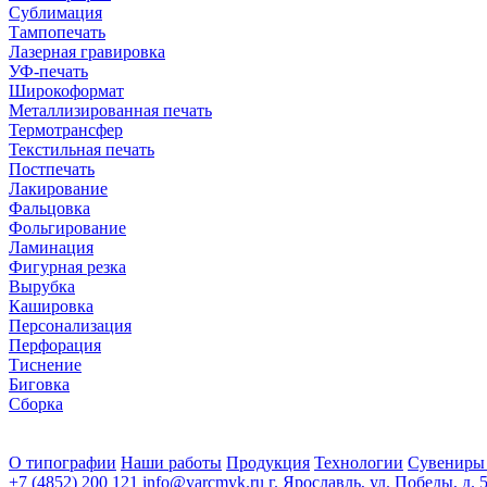
Сублимация
Тампопечать
Лазерная гравировка
УФ-печать
Широкоформат
Металлизированная печать
Термотрансфер
Текстильная печать
Постпечать
Лакирование
Фальцовка
Фольгирование
Ламинация
Фигурная резка
Вырубка
Кашировка
Персонализация
Перфорация
Тиснение
Биговка
Сборка
О типографии
Наши работы
Продукция
Технологии
Сувениры
+7 (4852) 200 121
info@yarcmyk.ru
г. Ярославль, ул. Победы, д. 5