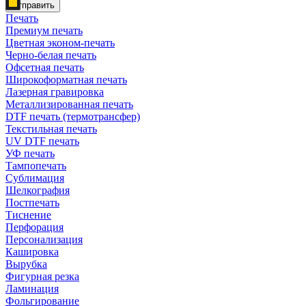
Отправить
Печать
Премиум печать
Цветная эконом-печать
Черно-белая печать
Офсетная печать
Широкоформатная печать
Лазерная гравировка
Металлизированная печать
DTF печать (термотрансфер)
Текстильная печать
UV DTF печать
УФ печать
Тампопечать
Сублимация
Шелкография
Постпечать
Тиснение
Перфорация
Персонализация
Кашировка
Вырубка
Фигурная резка
Ламинация
Фольгирование