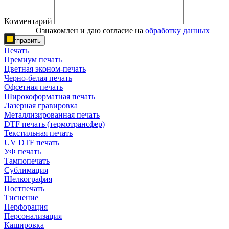
Комментарий
Ознакомлен и даю согласие на
обработку данных
Отправить
Печать
Премиум печать
Цветная эконом-печать
Черно-белая печать
Офсетная печать
Широкоформатная печать
Лазерная гравировка
Металлизированная печать
DTF печать (термотрансфер)
Текстильная печать
UV DTF печать
УФ печать
Тампопечать
Сублимация
Шелкография
Постпечать
Тиснение
Перфорация
Персонализация
Кашировка