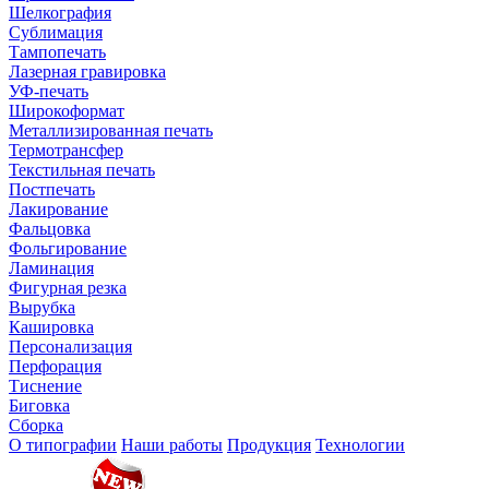
Шелкография
Сублимация
Тампопечать
Лазерная гравировка
УФ-печать
Широкоформат
Металлизированная печать
Термотрансфер
Текстильная печать
Постпечать
Лакирование
Фальцовка
Фольгирование
Ламинация
Фигурная резка
Вырубка
Кашировка
Персонализация
Перфорация
Тиснение
Биговка
Сборка
О типографии
Наши работы
Продукция
Технологии