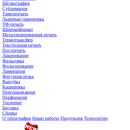
Шелкография
Сублимация
Тампопечать
Лазерная гравировка
УФ-печать
Широкоформат
Металлизированная печать
Термотрансфер
Текстильная печать
Постпечать
Лакирование
Фальцовка
Фольгирование
Ламинация
Фигурная резка
Вырубка
Кашировка
Персонализация
Перфорация
Тиснение
Биговка
Сборка
О типографии
Наши работы
Продукция
Технологии