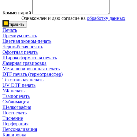
Комментарий
Ознакомлен и даю согласие на
обработку данных
Отправить
Печать
Премиум печать
Цветная эконом-печать
Черно-белая печать
Офсетная печать
Широкоформатная печать
Лазерная гравировка
Металлизированная печать
DTF печать (термотрансфер)
Текстильная печать
UV DTF печать
УФ печать
Тампопечать
Сублимация
Шелкография
Постпечать
Тиснение
Перфорация
Персонализация
Кашировка