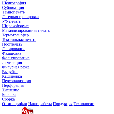
Шелкография
Сублимация
Тампопечать
Лазерная гравировка
УФ-печать
Широкоформат
Металлизированная печать
Термотрансфер
Текстильная печать
Постпечать
Лакирование
Фальцовка
Фольгирование
Ламинация
Фигурная резка
Вырубка
Кашировка
Персонализация
Перфорация
Тиснение
Биговка
Сборка
О типографии
Наши работы
Продукция
Технологии