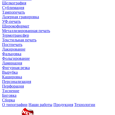
Шелкография
Сублимация
Тампопечать
Лазерная гравировка
УФ-печать
Широкоформат
Металлизированная печать
Термотрансфер
Текстильная печать
Постпечать
Лакирование
Фальцовка
Фольгирование
Ламинация
Фигурная резка
Вырубка
Кашировка
Персонализация
Перфорация
Тиснение
Биговка
Сборка
О типографии
Наши работы
Продукция
Технологии