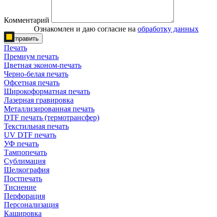
Комментарий
Ознакомлен и даю согласие на
обработку данных
Отправить
Печать
Премиум печать
Цветная эконом-печать
Черно-белая печать
Офсетная печать
Широкоформатная печать
Лазерная гравировка
Металлизированная печать
DTF печать (термотрансфер)
Текстильная печать
UV DTF печать
УФ печать
Тампопечать
Сублимация
Шелкография
Постпечать
Тиснение
Перфорация
Персонализация
Кашировка