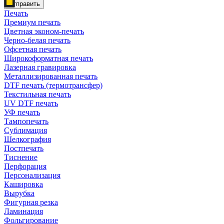
Отправить
Печать
Премиум печать
Цветная эконом-печать
Черно-белая печать
Офсетная печать
Широкоформатная печать
Лазерная гравировка
Металлизированная печать
DTF печать (термотрансфер)
Текстильная печать
UV DTF печать
УФ печать
Тампопечать
Сублимация
Шелкография
Постпечать
Тиснение
Перфорация
Персонализация
Кашировка
Вырубка
Фигурная резка
Ламинация
Фольгирование