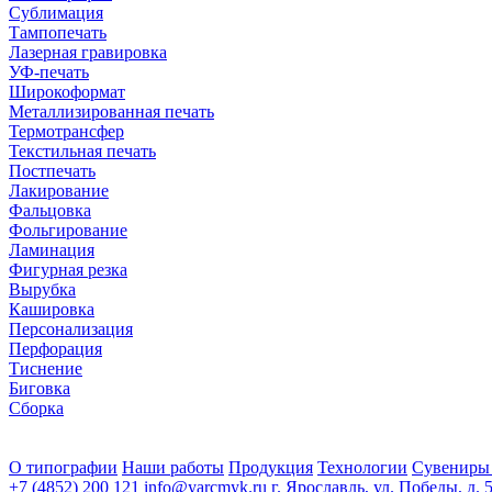
Сублимация
Тампопечать
Лазерная гравировка
УФ-печать
Широкоформат
Металлизированная печать
Термотрансфер
Текстильная печать
Постпечать
Лакирование
Фальцовка
Фольгирование
Ламинация
Фигурная резка
Вырубка
Кашировка
Персонализация
Перфорация
Тиснение
Биговка
Сборка
О типографии
Наши работы
Продукция
Технологии
Сувениры
+7 (4852) 200 121
info@yarcmyk.ru
г. Ярославль, ул. Победы, д. 5