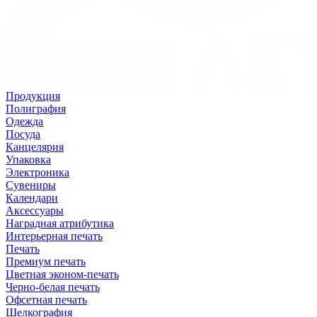
Продукция
Полиграфия
Одежда
Посуда
Канцелярия
Упаковка
Электроника
Сувениры
Календари
Аксессуары
Наградная атрибутика
Интерьерная печать
Печать
Премиум печать
Цветная эконом-печать
Черно-белая печать
Офсетная печать
Шелкография