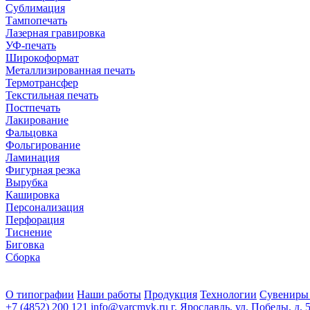
Сублимация
Тампопечать
Лазерная гравировка
УФ-печать
Широкоформат
Металлизированная печать
Термотрансфер
Текстильная печать
Постпечать
Лакирование
Фальцовка
Фольгирование
Ламинация
Фигурная резка
Вырубка
Кашировка
Персонализация
Перфорация
Тиснение
Биговка
Сборка
О типографии
Наши работы
Продукция
Технологии
Сувениры
+7 (4852) 200 121
info@yarcmyk.ru
г. Ярославль, ул. Победы, д. 5