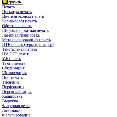
Отправить
Печать
Премиум печать
Цветная эконом-печать
Черно-белая печать
Офсетная печать
Широкоформатная печать
Лазерная гравировка
Металлизированная печать
DTF печать (термотрансфер)
Текстильная печать
UV DTF печать
УФ печать
Тампопечать
Сублимация
Шелкография
Постпечать
Тиснение
Перфорация
Персонализация
Кашировка
Вырубка
Фигурная резка
Ламинация
Фольгирование