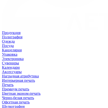
Продукция
Полиграфия
Одежда
Посуда
Канцелярия
Упаковка
Электроника
Сувениры
Календари
Аксессуары
Наградная атрибутика
Интерьерная печать
Печать
Премиум печать
Цветная эконом-печать
Черно-белая печать
Офсетная печать
Шелкография