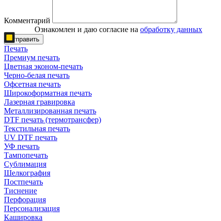
Комментарий
Ознакомлен и даю согласие на
обработку данных
Отправить
Печать
Премиум печать
Цветная эконом-печать
Черно-белая печать
Офсетная печать
Широкоформатная печать
Лазерная гравировка
Металлизированная печать
DTF печать (термотрансфер)
Текстильная печать
UV DTF печать
УФ печать
Тампопечать
Сублимация
Шелкография
Постпечать
Тиснение
Перфорация
Персонализация
Кашировка