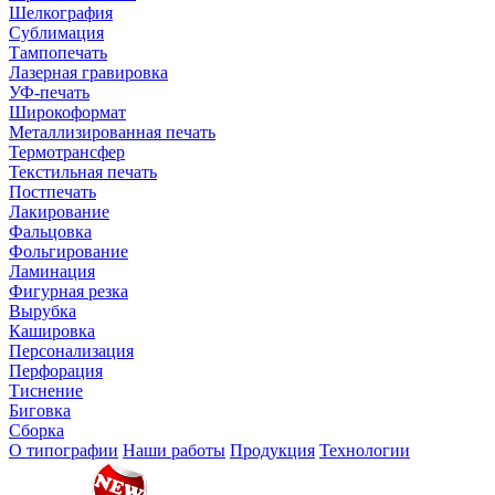
Шелкография
Сублимация
Тампопечать
Лазерная гравировка
УФ-печать
Широкоформат
Металлизированная печать
Термотрансфер
Текстильная печать
Постпечать
Лакирование
Фальцовка
Фольгирование
Ламинация
Фигурная резка
Вырубка
Кашировка
Персонализация
Перфорация
Тиснение
Биговка
Сборка
О типографии
Наши работы
Продукция
Технологии