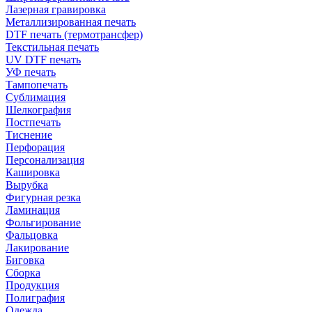
Лазерная гравировка
Металлизированная печать
DTF печать (термотрансфер)
Текстильная печать
UV DTF печать
УФ печать
Тампопечать
Сублимация
Шелкография
Постпечать
Тиснение
Перфорация
Персонализация
Кашировка
Вырубка
Фигурная резка
Ламинация
Фольгирование
Фальцовка
Лакирование
Биговка
Сборка
Продукция
Полиграфия
Одежда