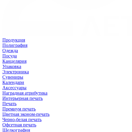
Продукция
Полиграфия
Одежда
Посуда
Канцелярия
Упаковка
Электроника
Сувениры
Календари
Аксессуары
Наградная атрибутика
Интерьерная печать
Печать
Премиум печать
Цветная эконом-печать
Черно-белая печать
Офсетная печать
Шелкография