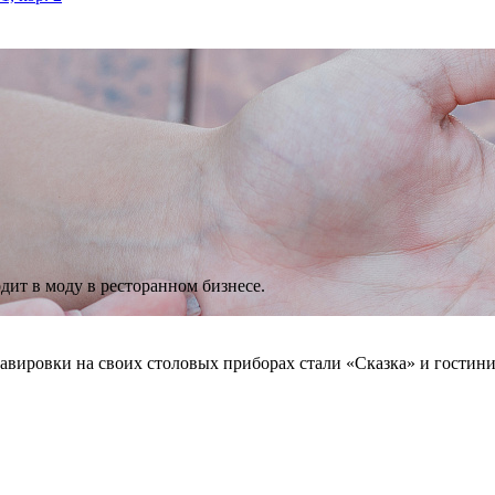
дит в моду в ресторанном бизнесе.
равировки на
своих столовых приборах стали «Сказка» и
гостин