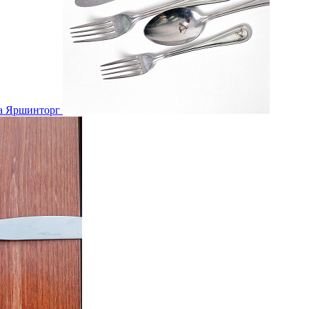
а Яршинторг