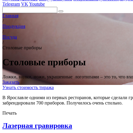
Telegram
VK
Youtube
Главная
/
Продукция
/
Посуда
/
Столовые приборы
Столовые приборы
Ложки, вилки, ножи, украшенные логотипами – это то, что вхо
Заказать
Узнать стоимость тиража
В
Ярославле одними из
первых ресторанов, которые сделали г
забрендировали 700
приборов. Получилось очень стильно.
Печать
Лазерная гравировка