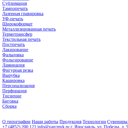
Сублимация
Тампопечать
Лазерная гравировка
УФ-печать
Широкоформат
Металлизированная печать
Термотрансфер
Текстильная печать
Постпечать
Лакирование
Фальцовка
Фольгирование
Ламинация
Фигурная резка
Вырубка
Кашировка
Персонализация
Перфорация
Тиснение
Биговка
Сборка
О типографии
Наши работы
Продукция
Технологии
Сувениры
+7 (4852) 200 121
info@yarcmyk.ru
г. Ярославль, ул. Победы, д. 5