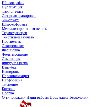
Шелкография
Сублимация
Тампопечать
Лазерная гравировка
УФ-печать
Широкоформат
Металлизированная печать
Термотрансфер
Текстильная печать
Постпечать
Лакирование
Фальцовка
Фольгирование
Ламинация
Фигурная резка
Вырубка
Кашировка
Персонализация
Перфорация
Тиснение
Биговка
Сборка
О типографии
Наши работы
Продукция
Технологии