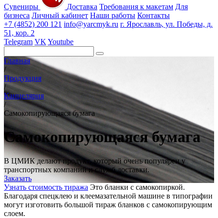
Сувениры
Доставка
Требования к макетам
Для
бизнеса
Личный кабинет
Наши работы
Контакты
+7 (4852) 200 121
info@yarcmyk.ru
г. Ярославль, ул. Победы, д.
51, кор. 2
Telegram
VK
Youtube
Главная
/
Продукция
/
Канцелярия
/
Самокопирующаяся бумага
Самокопирующаяся бумага
В ЦМИК делают продукт, который очень популярен у
транспортных компаний и служб доставки.
Заказать
Узнать стоимость тиража
Это бланки с самокопиркой.
Благодаря спецклею и клеемазательной машине в типографии
могут изготовить большой тираж бланков с самокопирующим
слоем.