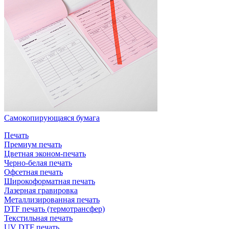
Самокопирующаяся бумага
Печать
Премиум печать
Цветная эконом-печать
Черно-белая печать
Офсетная печать
Широкоформатная печать
Лазерная гравировка
Металлизированная печать
DTF печать (термотрансфер)
Текстильная печать
UV DTF печать