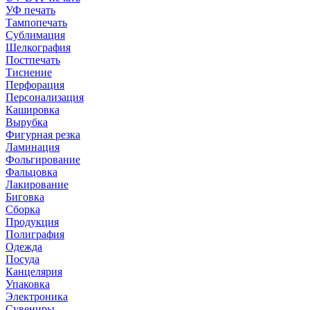
УФ печать
Тампопечать
Сублимация
Шелкография
Постпечать
Тиснение
Перфорация
Персонализация
Кашировка
Вырубка
Фигурная резка
Ламинация
Фольгирование
Фальцовка
Лакирование
Биговка
Сборка
Продукция
Полиграфия
Одежда
Посуда
Канцелярия
Упаковка
Электроника
Сувениры