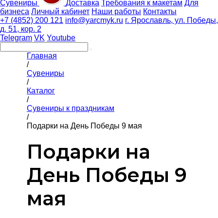
Сувениры
Доставка
Требования к макетам
Для
бизнеса
Личный кабинет
Наши работы
Контакты
+7 (4852) 200 121
info@yarcmyk.ru
г. Ярославль, ул. Победы,
д. 51, кор. 2
Telegram
VK
Youtube
Главная
/
Сувениры
/
Каталог
/
Сувениры к праздникам
/
Подарки на День Победы 9 мая
Подарки на
День Победы 9
мая