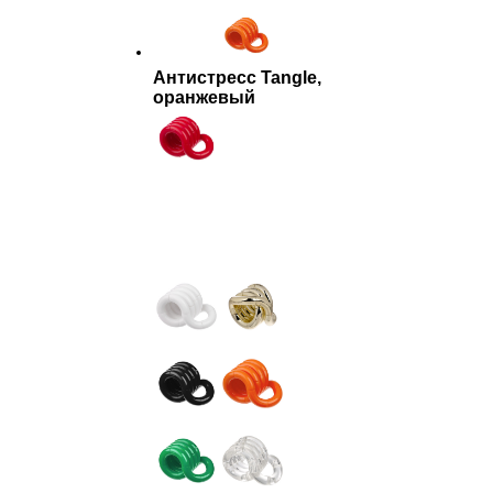
Антистресс Tangle,
оранжевый