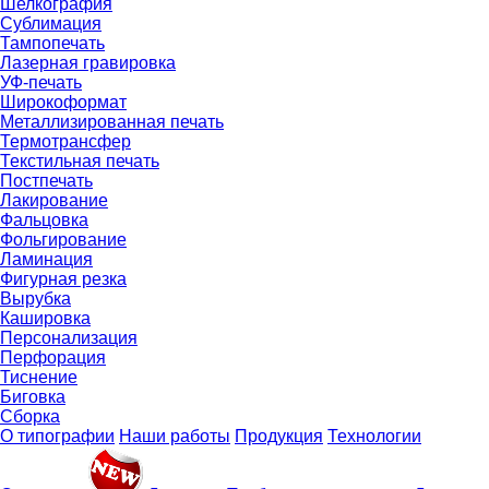
Шелкография
Сублимация
Тампопечать
Лазерная гравировка
УФ-печать
Широкоформат
Металлизированная печать
Термотрансфер
Текстильная печать
Постпечать
Лакирование
Фальцовка
Фольгирование
Ламинация
Фигурная резка
Вырубка
Кашировка
Персонализация
Перфорация
Тиснение
Биговка
Сборка
О типографии
Наши работы
Продукция
Технологии