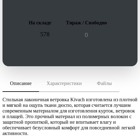
На складе
Тираж / Свободно
578
Описание
Характеристики
Файлы
скачать (pdf)
РАЗМЕР ТОВАРА
S–3XL
скачать (cdr)
МАТЕРИАЛ
Стильная лаконичная ветровка Kivach изготовлена из плотной
полиэстер 100%, плотность 72 г/м²; дюспо
и мягкой на ощупь ткани дюспо, которая считается лучшим
современным материалом для изготовления курток, ветровок
Инструкция по сохранению pdf из Corel Draw
ТРАНСПОРТНАЯ УПАКОВКА
и плащей. Это прочный материал из полимерных волокон с
Инструкция по сохранению pdf из Adobe Illustrator
42.0x56.0x25.0 см
защитной пропиткой, который не впитывает влагу и
ИНДИВИДУАЛЬНАЯ УПАКОВКА
обеспечивает безусловный комфорт для повседневной легкой
активности.
ВИДЫ НАНЕСЕНИЯ