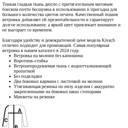
F2 -Флекс (1 цвет)
F1 -Флекс (1 цвет)
Тонкая гладкая ткань дюспо с притягательным матовым
блеском почти бесшумна в использовании и пригодна для
большого количества цветов печати. Качественный пошив
DTF2 -Печать DTF
ветровки добавляет ей презентабельности и гарантирует
долгое использование, а яркий цвет привлекает внимание и
не выгорает со временем.
DTF-F -Печать DTF с эффектами (1 цвет)
Благодаря удобству и демократичной цене модель Kivach
D2 -Шелкография с трансфером (5 цветов)
отлично подходит для промоакций. Самая популярная
ветровка в нашем каталоге в 2024 году.
Ветровка на молнии без капюшона
B3 -Шелкография на текстиль (2 цвета)
Воротник-стойка
Ветронепродуваемая ткань с водоотталкивающей
пропиткой
custm -Лейблы и шильды
Без подкладки
Два боковых кармана с листочкой на молнии
Утягивающая резинка по низу изделия с аккуратно
закрепленными на боковых швах стопорами
Манжеты на резинке