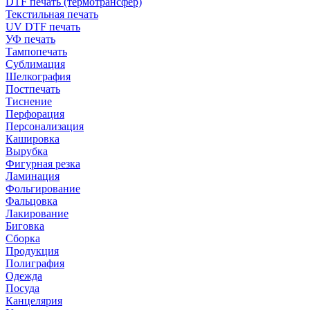
DTF печать (термотрансфер)
Текстильная печать
UV DTF печать
УФ печать
Тампопечать
Сублимация
Шелкография
Постпечать
Тиснение
Перфорация
Персонализация
Кашировка
Вырубка
Фигурная резка
Ламинация
Фольгирование
Фальцовка
Лакирование
Биговка
Сборка
Продукция
Полиграфия
Одежда
Посуда
Канцелярия