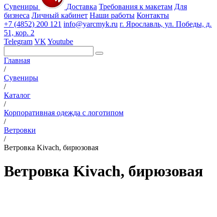
Сувениры
Доставка
Требования к макетам
Для
бизнеса
Личный кабинет
Наши работы
Контакты
+7 (4852) 200 121
info@yarcmyk.ru
г. Ярославль, ул. Победы, д.
51, кор. 2
Telegram
VK
Youtube
Главная
/
Сувениры
/
Каталог
/
Корпоративная одежда с логотипом
/
Ветровки
/
Ветровка Kivach, бирюзовая
Ветровка Kivach, бирюзовая
РАЗДЕЛЫ