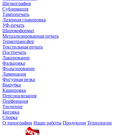
Шелкография
Сублимация
Тампопечать
Лазерная гравировка
УФ-печать
Широкоформат
Металлизированная печать
Термотрансфер
Текстильная печать
Постпечать
Лакирование
Фальцовка
Фольгирование
Ламинация
Фигурная резка
Вырубка
Кашировка
Персонализация
Перфорация
Тиснение
Биговка
Сборка
О типографии
Наши работы
Продукция
Технологии