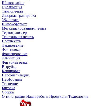
Шелкография
Сублимация
Тампопечать
Лазерная гравировка
УФ-печать
Широкоформат
Металлизированная печать
Термотрансфер
Текстильная печать
Постпечать
Лакирование
Фальцовка
Фольгирование
Ламинация
Фигурная резка
Вырубка
Кашировка
Персонализация
Перфорация
Тиснение
Биговка
Сборка
О типографии
Наши работы
Продукция
Технологии