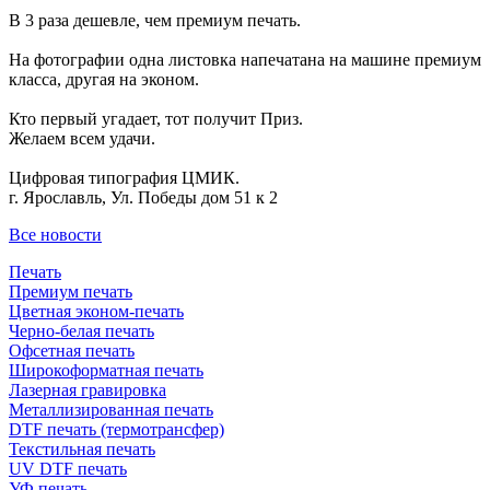
В 3 раза дешевле, чем премиум печать.
На фотографии одна листовка напечатана на машине премиум
класса, другая на эконом.
Кто первый угадает, тот получит Приз.
Желаем всем удачи.
Цифровая типография ЦМИК.
г. Ярославль, Ул. Победы дом 51 к 2
Все новости
Печать
Премиум печать
Цветная эконом-печать
Черно-белая печать
Офсетная печать
Широкоформатная печать
Лазерная гравировка
Металлизированная печать
DTF печать (термотрансфер)
Текстильная печать
UV DTF печать
УФ печать