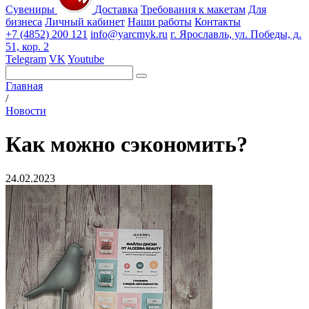
Сувениры
Доставка
Требования к макетам
Для
бизнеса
Личный кабинет
Наши работы
Контакты
+7 (4852) 200 121
info@yarcmyk.ru
г. Ярославль, ул. Победы, д.
51, кор. 2
Telegram
VK
Youtube
Главная
/
Новости
Как можно сэкономить?
24.02.2023