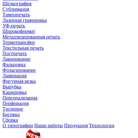
Шелкография
Сублимация
Тампопечать
Лазерная гравировка
УФ-печать
Широкоформат
Металлизированная печать
Термотрансфер
Текстильная печать
Постпечать
Лакирование
Фальцовка
Фольгирование
Ламинация
Фигурная резка
Вырубка
Кашировка
Персонализация
Перфорация
Тиснение
Биговка
Сборка
О типографии
Наши работы
Продукция
Технологии