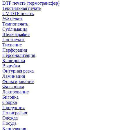
DTF печать (термотрансфер)
Текстильная печать
UV DTF печать
УФ печать
Тампопечать
Сублимация
Шелкография
Постпечать
Тиснение
Перфорация
Персонализация
Кашировка
Вырубка
Фигурная резка
Ламинация
Фольгирование
Фальцовка
Лакирование
Биговка
Сборка
Продукция
Полиграфия
Одежда
Посуда
Канцелярия