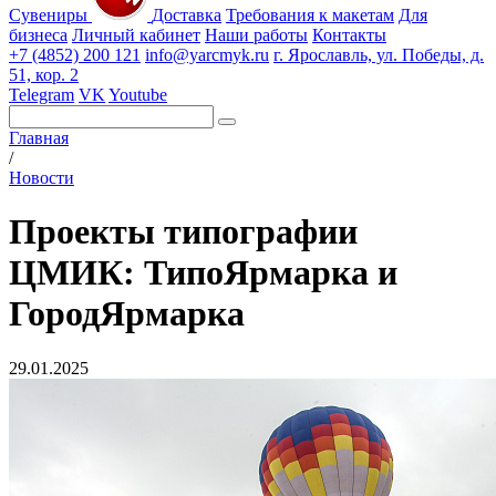
Сувениры
Доставка
Требования к макетам
Для
бизнеса
Личный кабинет
Наши работы
Контакты
+7 (4852) 200 121
info@yarcmyk.ru
г. Ярославль, ул. Победы, д.
51, кор. 2
Telegram
VK
Youtube
Главная
/
Новости
Проекты типографии
ЦМИК: ТипоЯрмарка и
ГородЯрмарка
29.01.2025