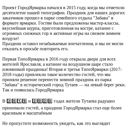
Проект ГородЯрмарка начался в 2015 году, когда мы отметили
десятилетие нашей типографии. Праздник для наших дорогих
заказчиков прошел в парке семейного отдыха "Забава" в
формате ярмарки. Гостям были предложены мастер-классы,
вкуснейшая шурпа, приготовленная на костре, катание с
огромных снежных гор и активные игры на свежем зимнем
воздухе!
️Праздник оставил незабываемые впечатления, и мы не могли
отказать в просьбе повторить его.
Первая ТипоЯрмарка в 2016 году открыла двери для всех
жителей Ярославля, а катание на воздушном шаре стало
изюминкой праздника! Вторая и третья ТипоЯрмарки (2017-
2018 годы) привлекли такое количество гостей, что мы
приняли решение перенести зимний праздник из парка
"Забава" в исторический город Тутаев — на левый берег реки.
Так и появилась ГородЯрмарка
В 2️⃣0️⃣1️⃣9️⃣ и 2️⃣0️⃣2️⃣0️⃣ годах жители Тутаева радушно
принимали гостей, а праздник ГородЯрмарка стал еще более
красивым и масштабным
Не пропустите возможность увидеть, как это выглядит