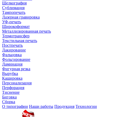
Шелкография
Сублимация
Тампопечать
Лазерная гравировка
УФ-печать
Широкоформат
Металлизированная печать
Термотрансфер
Текстильная печать
Постпечать
Лакирование
Фальцовка
Фольгирование
Ламинация
Фигурная резка
Вырубка
Кашировка
Персонализация
Перфорация
Тиснение
Биговка
Сборка
О типографии
Наши работы
Продукция
Технологии