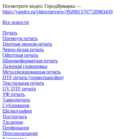
Посмотрите видео: ГородЯрмарка —
https://yandex.ru/video/preview/3920815707720983439
Все новости
Печать
Премиум печать
Цветная эконом-печать
Черно-белая печать
Офсетная печать
Широкоформатная печать
Лазерная гравировка
Металлизированная печать
DTF печать (термотрансфер)
Текстильная печать
UV DTF печать
УФ печать
Тампопечать
Сублимация
Шелкография
Постпечать
Тиснение
Перфорация
Персонализация
Кашировка