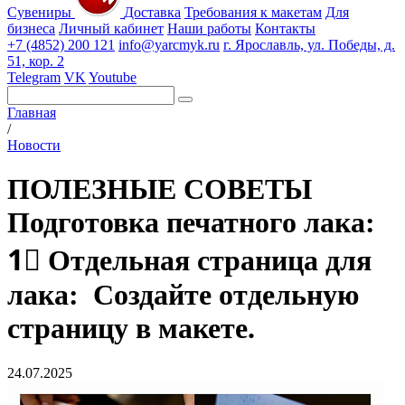
Сувениры
Доставка
Требования к макетам
Для
бизнеса
Личный кабинет
Наши работы
Контакты
+7 (4852) 200 121
info@yarcmyk.ru
г. Ярославль, ул. Победы, д.
51, кор. 2
Telegram
VK
Youtube
Главная
/
Новости
ПОЛЕЗНЫЕ СОВЕТЫ
️Подготовка печатного лака:
1⃣ Отдельная страница для
лака: ️ Создайте отдельную
страницу в макете.
24.07.2025