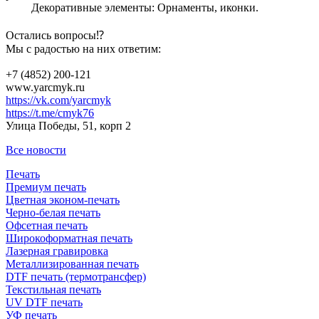
️ Декоративные элементы: Орнаменты, иконки.
Остались вопросы⁉️
Мы с радостью на них ответим:
+7 (4852) 200-121
www.yarcmyk.ru
https://vk.com/yarcmyk
https://t.me/cmyk76
Улица Победы, 51, корп 2
Все новости
Печать
Премиум печать
Цветная эконом-печать
Черно-белая печать
Офсетная печать
Широкоформатная печать
Лазерная гравировка
Металлизированная печать
DTF печать (термотрансфер)
Текстильная печать
UV DTF печать
УФ печать