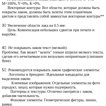
M=100%, Y=0%, K=0%.
️ Векторные контуры: Все области, которые должны быть
покрыты лаком, должны быть залиты этим плашечным
цветом и представлять собой замкнутые векторные контуры**
3⃣ Увеличение области лака на 0.5 мм:
️ Цель: Компенсация небольших сдвигов при печати и
вырубке.
4⃣ Не покрывать лаком текст (мелкий):
Проблема: Лак может "залить" тонкие штрихи мелкого текста,
сделав его нечитаемым или визуально неприятным (слипание
букв).
5⃣ Рекомендуется покрывать лаком графические элементы:
️ Логотипы и брендинг: Идеальные кандидаты для
выделения лаком.
️ Ключевые изображения: Отдельные элементы на фото
(продукт, лицо), которые нужно подчеркнуть.
️ Паттерны и текстуры: Отлично смотрятся с лаком,
добавляя тактильность.
️ Фоновые элементы: Геометрические фигуры, линии,
рамки.