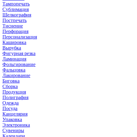
Тампопечать
Сублимация
Шелкография
Постпечать
Тиснение
Перфорация
Персонализация
Кашировка
Вырубка
Фигурная резка
Ламинация
Фольгирование
Фальцовка
Лакирование
Биговка
Сборка
Продукция
Полиграфия
Одежда
Посуда
Канцелярия
Упаковка
Электроника
Сувениры
Календари