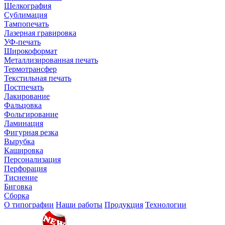
Шелкография
Сублимация
Тампопечать
Лазерная гравировка
УФ-печать
Широкоформат
Металлизированная печать
Термотрансфер
Текстильная печать
Постпечать
Лакирование
Фальцовка
Фольгирование
Ламинация
Фигурная резка
Вырубка
Кашировка
Персонализация
Перфорация
Тиснение
Биговка
Сборка
О типографии
Наши работы
Продукция
Технологии