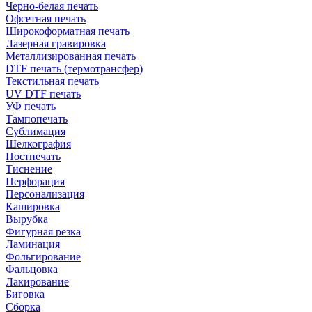
Черно-белая печать
Офсетная печать
Широкоформатная печать
Лазерная гравировка
Металлизированная печать
DTF печать (термотрансфер)
Текстильная печать
UV DTF печать
УФ печать
Тампопечать
Сублимация
Шелкография
Постпечать
Тиснение
Перфорация
Персонализация
Кашировка
Вырубка
Фигурная резка
Ламинация
Фольгирование
Фальцовка
Лакирование
Биговка
Сборка