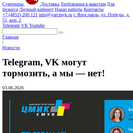
Сувениры
Доставка
Требования к макетам
Для
бизнеса
Личный кабинет
Наши работы
Контакты
+7 (4852) 200 121
info@yarcmyk.ru
г. Ярославль, ул. Победы, д.
51, кор. 2
Telegram
VK
Youtube
Главная
/
Новости
Telegram, VK могут
тормозить, а мы — нет!
03.06.2026