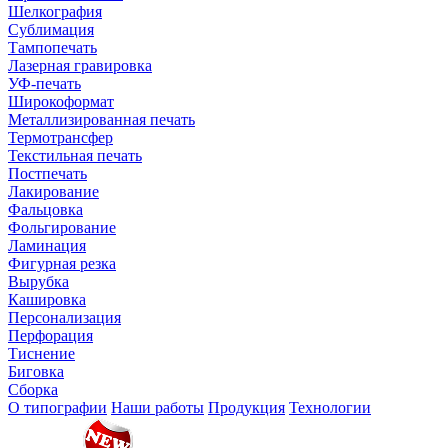
Шелкография
Сублимация
Тампопечать
Лазерная гравировка
УФ-печать
Широкоформат
Металлизированная печать
Термотрансфер
Текстильная печать
Постпечать
Лакирование
Фальцовка
Фольгирование
Ламинация
Фигурная резка
Вырубка
Кашировка
Персонализация
Перфорация
Тиснение
Биговка
Сборка
О типографии
Наши работы
Продукция
Технологии