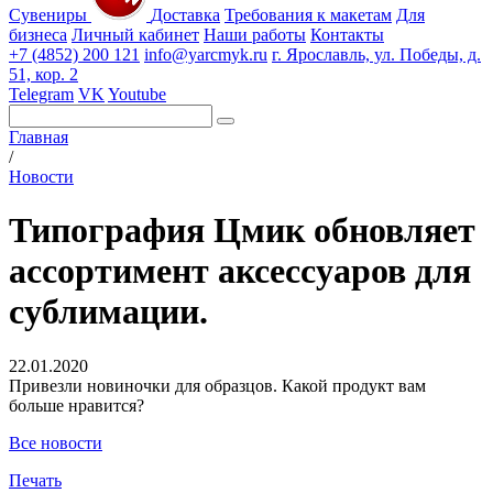
Сувениры
Доставка
Требования к макетам
Для
бизнеса
Личный кабинет
Наши работы
Контакты
+7 (4852) 200 121
info@yarcmyk.ru
г. Ярославль, ул. Победы, д.
51, кор. 2
Telegram
VK
Youtube
Главная
/
Новости
Типография Цмик обновляет
ассортимент аксессуаров для
сублимации.
22.01.2020
Привезли новиночки для образцов. Какой продукт вам
больше нравится?️
Все новости
Печать