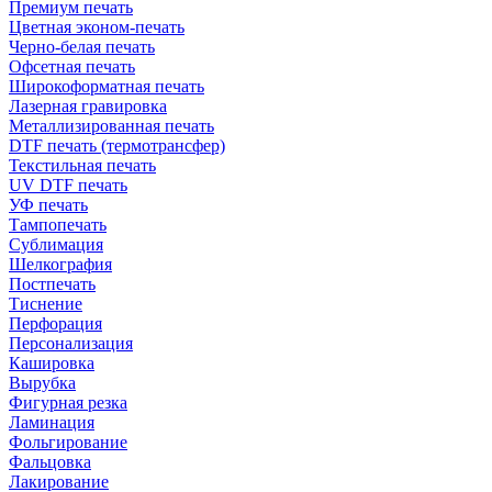
Премиум печать
Цветная эконом-печать
Черно-белая печать
Офсетная печать
Широкоформатная печать
Лазерная гравировка
Металлизированная печать
DTF печать (термотрансфер)
Текстильная печать
UV DTF печать
УФ печать
Тампопечать
Сублимация
Шелкография
Постпечать
Тиснение
Перфорация
Персонализация
Кашировка
Вырубка
Фигурная резка
Ламинация
Фольгирование
Фальцовка
Лакирование