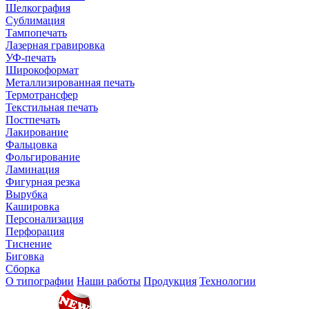
Шелкография
Сублимация
Тампопечать
Лазерная гравировка
УФ-печать
Широкоформат
Металлизированная печать
Термотрансфер
Текстильная печать
Постпечать
Лакирование
Фальцовка
Фольгирование
Ламинация
Фигурная резка
Вырубка
Кашировка
Персонализация
Перфорация
Тиснение
Биговка
Сборка
О типографии
Наши работы
Продукция
Технологии