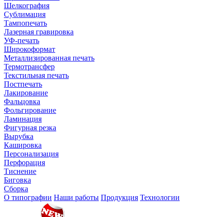
Шелкография
Сублимация
Тампопечать
Лазерная гравировка
УФ-печать
Широкоформат
Металлизированная печать
Термотрансфер
Текстильная печать
Постпечать
Лакирование
Фальцовка
Фольгирование
Ламинация
Фигурная резка
Вырубка
Кашировка
Персонализация
Перфорация
Тиснение
Биговка
Сборка
О типографии
Наши работы
Продукция
Технологии