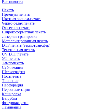
Все новости
Печать
Премиум печать
Цветная эконом-печать
Черно-белая печать
Офсетная печать
Широкоформатная печать
Лазерная гравировка
Металлизированная печать
DTF печать (термотрансфер)
Текстильная печать
UV DTF печать
УФ печать
Тампопечать
Сублимация
Шелкография
Постпечать
Тиснение
Перфорация
Персонализация
Кашировка
Вырубка
Фигурная резка
Ламинация