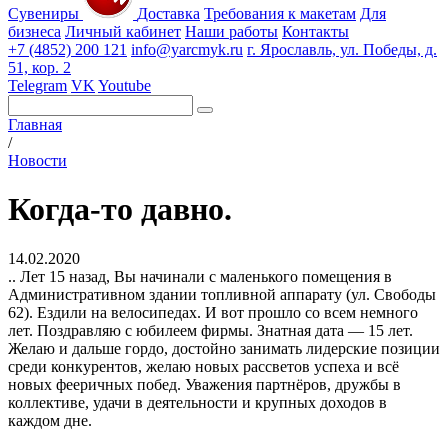
Сувениры
Доставка
Требования к макетам
Для
бизнеса
Личный кабинет
Наши работы
Контакты
+7 (4852) 200 121
info@yarcmyk.ru
г. Ярославль, ул. Победы, д.
51, кор. 2
Telegram
VK
Youtube
Главная
/
Новости
Когда-то давно.
14.02.2020
.. Лет 15 назад, Вы начинали с маленького помещения в
Административном здании топливной аппарату (ул. Свободы
62). Ездили на велосипедах. И вот прошло со всем немного
лет. Поздравляю с юбилеем фирмы. Знатная дата — 15 лет.
Желаю и дальше гордо, достойно занимать лидерские позиции
среди конкурентов, желаю новых рассветов успеха и всё
новых фееричных побед. Уважения партнёров, дружбы в
коллективе, удачи в деятельности и крупных доходов в
каждом дне.