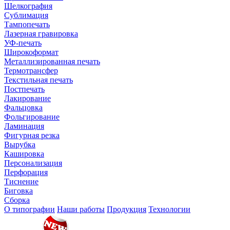
Шелкография
Сублимация
Тампопечать
Лазерная гравировка
УФ-печать
Широкоформат
Металлизированная печать
Термотрансфер
Текстильная печать
Постпечать
Лакирование
Фальцовка
Фольгирование
Ламинация
Фигурная резка
Вырубка
Кашировка
Персонализация
Перфорация
Тиснение
Биговка
Сборка
О типографии
Наши работы
Продукция
Технологии