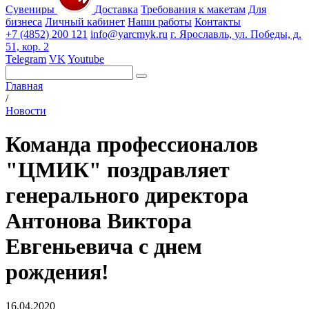
Сувениры
Доставка
Требования к макетам
Для
бизнеса
Личный кабинет
Наши работы
Контакты
+7 (4852) 200 121
info@yarcmyk.ru
г. Ярославль, ул. Победы, д.
51, кор. 2
Telegram
VK
Youtube
Главная
/
Новости
Команда профессионалов
"ЦМИК" поздравляет
генерального директора
Антонова Виктора
Евгеньевича с днем
рождения!
16.04.2020