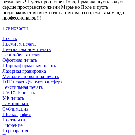
результаты! Пусть процветает ГородЯрмарка, пусть радует
сердце пространство жизни Марьино Поле и пусть
поддерживает во всех начинаниях ваша надежная команда
профессионалов!!!
Все новости
Печать
Премиум печать
Цветная эконом-печать
Черно-белая печать
Офсетная печать
Широкоформатная печать
Лазерная гравировка
Металлизированная печать
DTF печать (термотрансфер)
Текстильная печать
UV DTF печать
УФ печать
Тампопечать
Сублимация
Шелкография
Постпечать
Тиснение
Перфорация