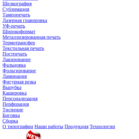
Шелкография
Сублимация
Тампопечать
Лазерная гравировка
УФ-печать
Широкоформат
Металлизированная печать
Термотрансфер
Текстильная печать
Постпечать
Лакирование
Фальцовка
Фольгирование
Ламинация
Фигурная резка
Вырубка
Кашировка
Персонализация
Перфорация
Тиснение
Биговка
Сборка
О типографии
Наши работы
Продукция
Технологии