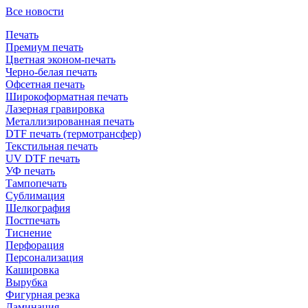
Все новости
Печать
Премиум печать
Цветная эконом-печать
Черно-белая печать
Офсетная печать
Широкоформатная печать
Лазерная гравировка
Металлизированная печать
DTF печать (термотрансфер)
Текстильная печать
UV DTF печать
УФ печать
Тампопечать
Сублимация
Шелкография
Постпечать
Тиснение
Перфорация
Персонализация
Кашировка
Вырубка
Фигурная резка
Ламинация