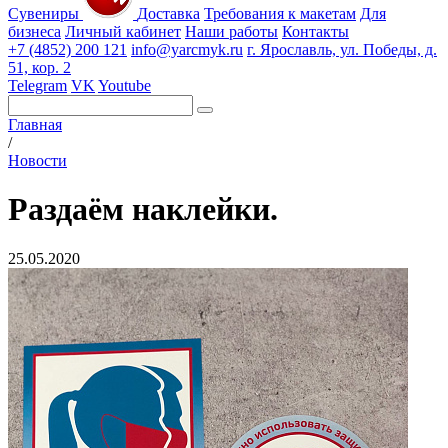
Сувениры
Доставка
Требования к макетам
Для
бизнеса
Личный кабинет
Наши работы
Контакты
+7 (4852) 200 121
info@yarcmyk.ru
г. Ярославль, ул. Победы, д.
51, кор. 2
Telegram
VK
Youtube
Главная
/
Новости
Раздаём наклейки.
25.05.2020