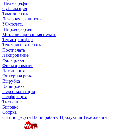
Шелкография
Сублимация
Тампопечать
Лазерная гравировка
УФ-печать
Широкоформат
Металлизированная печать
Термотрансфер
Текстильная печать
Постпечать
Лакирование
Фальцовка
Фольгирование
Ламинация
Фигурная резка
Вырубка
Кашировка
Персонализация
Перфорация
Тиснение
Биговка
Сборка
О типографии
Наши работы
Продукция
Технологии