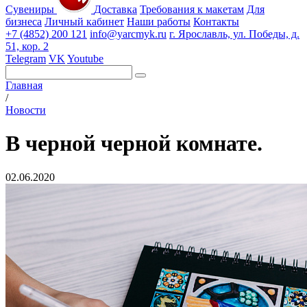
Сувениры
Доставка
Требования к макетам
Для
бизнеса
Личный кабинет
Наши работы
Контакты
+7 (4852) 200 121
info@yarcmyk.ru
г. Ярославль, ул. Победы, д.
51, кор. 2
Telegram
VK
Youtube
Главная
/
Новости
В черной черной комнате.
02.06.2020