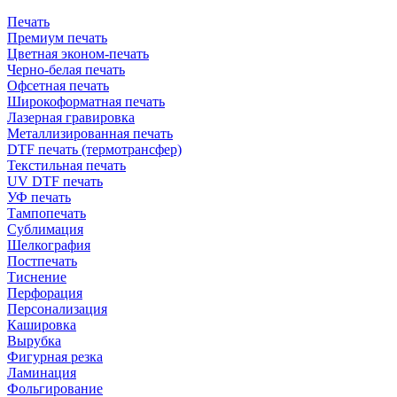
Печать
Премиум печать
Цветная эконом-печать
Черно-белая печать
Офсетная печать
Широкоформатная печать
Лазерная гравировка
Металлизированная печать
DTF печать (термотрансфер)
Текстильная печать
UV DTF печать
УФ печать
Тампопечать
Сублимация
Шелкография
Постпечать
Тиснение
Перфорация
Персонализация
Кашировка
Вырубка
Фигурная резка
Ламинация
Фольгирование