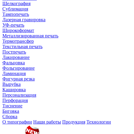
Шелкография
Сублимация
Тампопечать
Лазерная гравировка
УФ-печать
Широкоформат
Металлизированная печать
Термотрансфер
Текстильная печать
Постпечать
Лакирование
Фальцовка
Фольгирование
Ламинация
Фигурная резка
Вырубка
Кашировка
Персонализация
Перфорация
Тиснение
Биговка
Сборка
О типографии
Наши работы
Продукция
Технологии