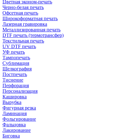
Цветная эконом-печать
Черно-белая печать
Офсетная печать
Широкоформатная печать
Лазерная гравировка
Металлизированная печать
DTF печать (термотрансфер)
Текстильная печать
UV DTF печать
УФ печать
Тампопечать
Сублимация
Шелкография
Постпечать
Тиснение
Перфорация
Персонализация
Кашировка
Вырубка
Фигурная резка
Ламинация
Фольгирование
Фальцовка
Лакирование
Биговка