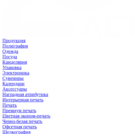
Продукция
Полиграфия
Одежда
Посуда
Канцелярия
Упаковка
Электроника
Сувениры
Календари
Аксессуары
Наградная атрибутика
Интерьерная печать
Печать
Премиум печать
Цветная эконом-печать
Черно-белая печать
Офсетная печать
Шелкография