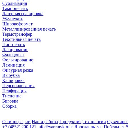
Сублимация
Тампопечать
Лазерная гравировка
УФ-печать
Широкоформат
Металлизированная печать
Термотрансфер
Текстильная печать
Постпечать
Лакирование
Фальцовка
Фольгирование
Ламинация
Фигурная резка
Вырубка
Кашировка
Персонализация
Перфорация
Тиснение
Биговка
Сборка
О типографии
Наши работы
Продукция
Технологии
Сувениры
+7 (4852) 200 121
info@yarcmyk.ru
г. Ярославль, ул. Победы, д. 5