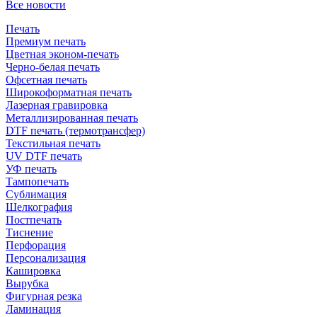
Все новости
Печать
Премиум печать
Цветная эконом-печать
Черно-белая печать
Офсетная печать
Широкоформатная печать
Лазерная гравировка
Металлизированная печать
DTF печать (термотрансфер)
Текстильная печать
UV DTF печать
УФ печать
Тампопечать
Сублимация
Шелкография
Постпечать
Тиснение
Перфорация
Персонализация
Кашировка
Вырубка
Фигурная резка
Ламинация