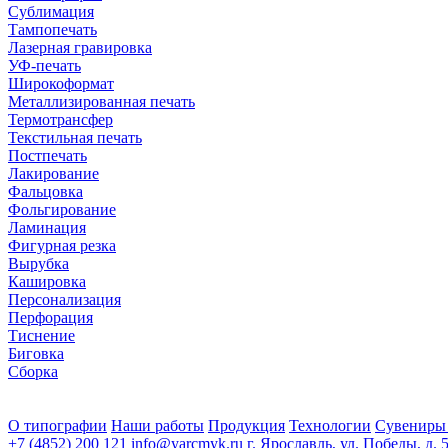
Сублимация
Тампопечать
Лазерная гравировка
УФ-печать
Широкоформат
Металлизированная печать
Термотрансфер
Текстильная печать
Постпечать
Лакирование
Фальцовка
Фольгирование
Ламинация
Фигурная резка
Вырубка
Кашировка
Персонализация
Перфорация
Тиснение
Биговка
Сборка
О типографии
Наши работы
Продукция
Технологии
Сувениры
+7 (4852) 200 121
info@yarcmyk.ru
г. Ярославль, ул. Победы, д. 5