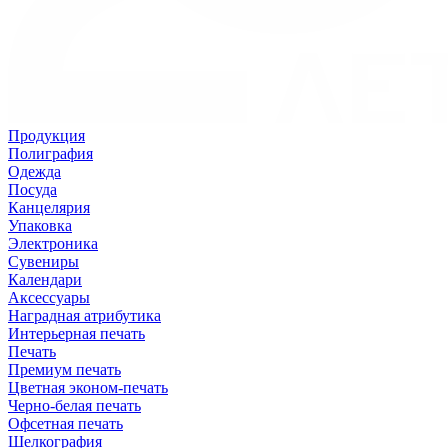
Продукция
Полиграфия
Одежда
Посуда
Канцелярия
Упаковка
Электроника
Сувениры
Календари
Аксессуары
Наградная атрибутика
Интерьерная печать
Печать
Премиум печать
Цветная эконом-печать
Черно-белая печать
Офсетная печать
Шелкография