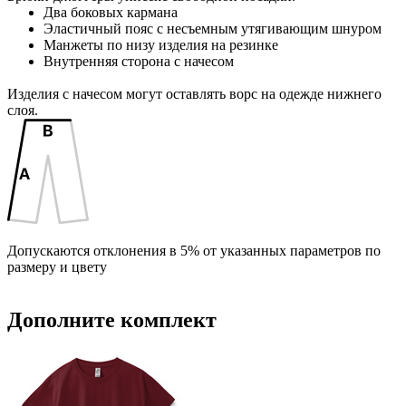
Два боковых кармана
IO2 -Объёмная вышивка (10 цветов)
Эластичный пояс с несъемным утягивающим шнуром
Манжеты по низу изделия на резинке
Внутренняя сторона с начесом
IB2 -Вышивка с застилом (10 цветов)
Изделия с начесом могут оставлять ворс на одежде нижнего
F2 -Флекс (1 цвет)
F1 -Флекс (1 цвет)
слоя.
DTF3 -Печать DTF
DTF-F -Печать DTF с эффектами (1 цвет)
D3 -Шелкография с трансфером (5 цветов)
Допускаются отклонения в 5% от указанных параметров по
размеру и цвету
custm -Лейблы и шильды
Дополните комплект