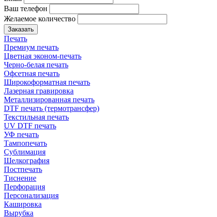
Ваш телефон
Желаемое количество
Заказать
Печать
Премиум печать
Цветная эконом-печать
Черно-белая печать
Офсетная печать
Широкоформатная печать
Лазерная гравировка
Металлизированная печать
DTF печать (термотрансфер)
Текстильная печать
UV DTF печать
УФ печать
Тампопечать
Сублимация
Шелкография
Постпечать
Тиснение
Перфорация
Персонализация
Кашировка
Вырубка