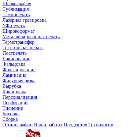
Шелкография
Сублимация
Тампопечать
Лазерная гравировка
УФ-печать
Широкоформат
Металлизированная печать
Термотрансфер
Текстильная печать
Постпечать
Лакирование
Фальцовка
Фольгирование
Ламинация
Фигурная резка
Вырубка
Кашировка
Персонализация
Перфорация
Тиснение
Биговка
Сборка
О типографии
Наши работы
Продукция
Технологии