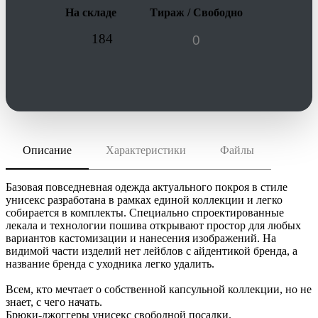
На складе
Тираж / Свободно
184
Описание
Характеристики
Файлы
скачать (pdf)
РАЗМЕР ТОВАРА
XS–XXL
скачать (cdr)
МАТЕРИАЛ
Базовая повседневная одежда актуального покроя в стиле
хлопок 60%; полиэстер 40%; футер трехнитка, плотность
унисекс разработана в рамках единой коллекции и легко
320 г/м²
собирается в комплекты. Специально спроектированные
Инструкция по сохранению pdf из Corel Draw
лекала и технологии пошива открывают простор для любых
Инструкция по сохранению pdf из Adobe Illustrator
ТРАНСПОРТНАЯ УПАКОВКА
вариантов кастомизации и нанесения изображений. На
60.0x40.0x30.0 см
видимой части изделий нет лейблов с айдентикой бренда, а
ИНДИВИДУАЛЬНАЯ УПАКОВКА
название бренда с уходника легко удалить.
ВИДЫ НАНЕСЕНИЯ
Всем, кто мечтает о собственной капсульной коллекции, но не
I2 -Вышивка (10 цветов)
знает, с чего начать.
Брюки-джоггеры унисекс свободной посадки.