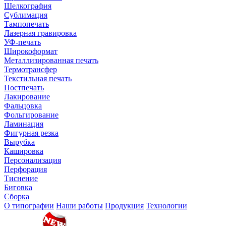
Шелкография
Сублимация
Тампопечать
Лазерная гравировка
УФ-печать
Широкоформат
Металлизированная печать
Термотрансфер
Текстильная печать
Постпечать
Лакирование
Фальцовка
Фольгирование
Ламинация
Фигурная резка
Вырубка
Кашировка
Персонализация
Перфорация
Тиснение
Биговка
Сборка
О типографии
Наши работы
Продукция
Технологии