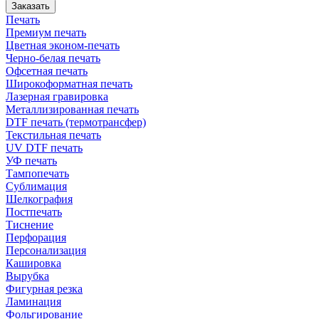
Заказать
Печать
Премиум печать
Цветная эконом-печать
Черно-белая печать
Офсетная печать
Широкоформатная печать
Лазерная гравировка
Металлизированная печать
DTF печать (термотрансфер)
Текстильная печать
UV DTF печать
УФ печать
Тампопечать
Сублимация
Шелкография
Постпечать
Тиснение
Перфорация
Персонализация
Кашировка
Вырубка
Фигурная резка
Ламинация
Фольгирование