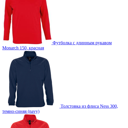
D3 -Шелкография с трансфером (5 цветов)
custm -Лейблы и шильды
Футболка с длинным рукавом
Monarch 150, красная
Толстовка из флиса Ness 300,
темно-синяя (navy)