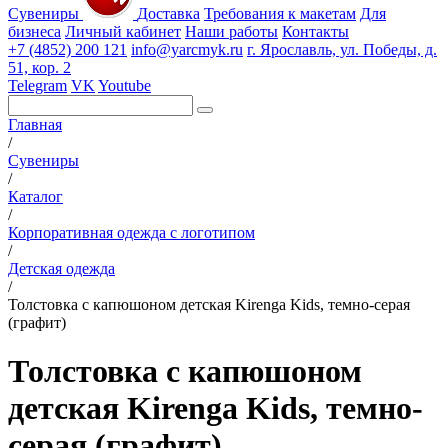
Сувениры
Доставка
Требования к макетам
Для
бизнеса
Личный кабинет
Наши работы
Контакты
+7 (4852) 200 121
info@yarcmyk.ru
г. Ярославль, ул. Победы, д.
51, кор. 2
Telegram
VK
Youtube
Главная
/
Сувениры
/
Каталог
/
Корпоративная одежда с логотипом
/
Детская одежда
/
Толстовка с капюшоном детская Kirenga Kids, темно-серая
(графит)
Толстовка с капюшоном
детская Kirenga Kids, темно-
серая (графит)