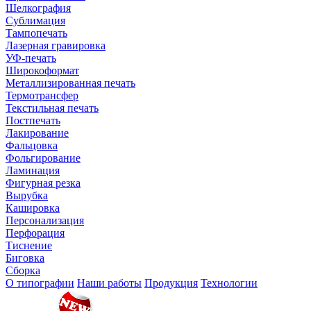
Шелкография
Сублимация
Тампопечать
Лазерная гравировка
УФ-печать
Широкоформат
Металлизированная печать
Термотрансфер
Текстильная печать
Постпечать
Лакирование
Фальцовка
Фольгирование
Ламинация
Фигурная резка
Вырубка
Кашировка
Персонализация
Перфорация
Тиснение
Биговка
Сборка
О типографии
Наши работы
Продукция
Технологии