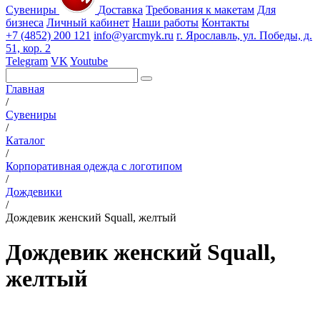
Сувениры
Доставка
Требования к макетам
Для
бизнеса
Личный кабинет
Наши работы
Контакты
+7 (4852) 200 121
info@yarcmyk.ru
г. Ярославль, ул. Победы, д.
51, кор. 2
Telegram
VK
Youtube
Главная
/
Сувениры
/
Каталог
/
Корпоративная одежда с логотипом
/
Дождевики
/
Дождевик женский Squall, желтый
Дождевик женский Squall,
желтый
РАЗДЕЛЫ