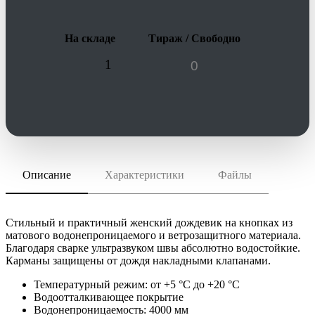
На складе
Тираж / Свободно
1
Описание
Характеристики
Файлы
скачать (pdf)
РАЗМЕР ТОВАРА
XS–XXL
скачать (cdr)
МАТЕРИАЛ
полиуретан, 100%, плотность 190 г/м²; вентиляционная
Стильный и практичный женский дождевик на кнопках из
вставка на спине – сетка - полиэстер 100%
матового водонепроницаемого и ветрозащитного материала.
Инструкция по сохранению pdf из Corel Draw
Благодаря сварке ультразвуком швы абсолютно водостойкие.
Инструкция по сохранению pdf из Adobe Illustrator
ТРАНСПОРТНАЯ УПАКОВКА
Карманы защищены от дождя накладными клапанами.
86.0x56.0x14.0 см
ИНДИВИДУАЛЬНАЯ УПАКОВКА
Температурный режим: от +5 °C до +20 °C
Водоотталкивающее покрытие
ВИДЫ НАНЕСЕНИЯ
Водонепроницаемость: 4000 мм