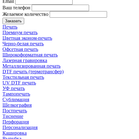
Email
Ваш телефон
Желаемое количество
Заказать
Печать
Премиум печать
Цветная эконом-печать
Черно-белая печать
Офсетная печать
Широкоформатная печать
Лазерная гравировка
Металлизированная печать
DTF печать (термотрансфер)
Текстильная печать
UV DTF печать
УФ печать
Тампопечать
Сублимация
Шелкография
Постпечать
Тиснение
Перфорация
Персонализация
Кашировка
Вырубка