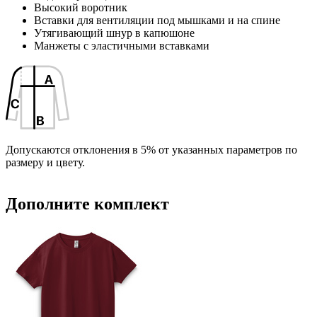
F2 -Флекс (1 цвет)
F1 -Флекс (1 цвет)
Высокий воротник
Вставки для вентиляции под мышками и на спине
Утягивающий шнур в капюшоне
DTF4 -Печать DTF
Манжеты с эластичными вставками
DTF-F -Печать DTF с эффектами (1 цвет)
D4 -Шелкография с трансфером (5 цветов)
B4 -Шелкография на текстиль (1 цвет)
Допускаются отклонения в 5% от указанных параметров по
размеру и цвету.
Дополните комплект