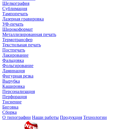
Шелкография
Сублимация
Тампопечать
Лазерная гравировка
УФ-печать
Широкоформат
Металлизированная печать
Термотрансфер
Текстильная печать
Постпечать
Лакирование
Фальцовка
Фольгирование
Ламинация
Фигурная резка
Вырубка
Кашировка
Персонализация
Перфорация
Тиснение
Биговка
Сборка
О типографии
Наши работы
Продукция
Технологии