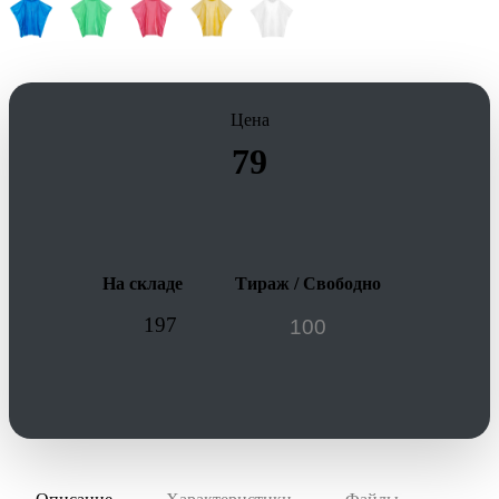
Цена
79
На складе
Тираж / Свободно
197