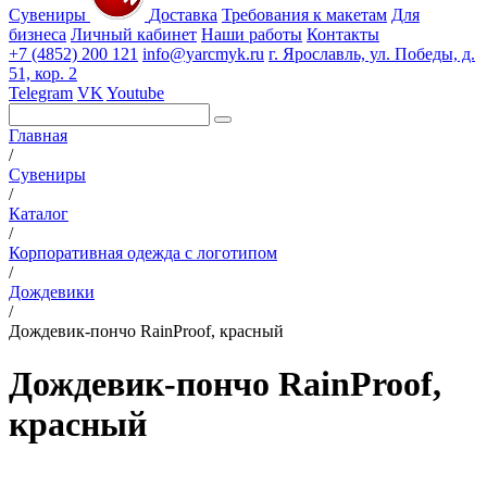
Сувениры
Доставка
Требования к макетам
Для
бизнеса
Личный кабинет
Наши работы
Контакты
+7 (4852) 200 121
info@yarcmyk.ru
г. Ярославль, ул. Победы, д.
51, кор. 2
Telegram
VK
Youtube
Главная
/
Сувениры
/
Каталог
/
Корпоративная одежда с логотипом
/
Дождевики
/
Дождевик-пончо RainProof, красный
Дождевик-пончо RainProof,
красный
РАЗДЕЛЫ