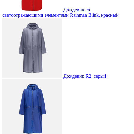
Дождевик со
светоотражающими элементами Rainman Blink, красный
Дождевик R2, серый