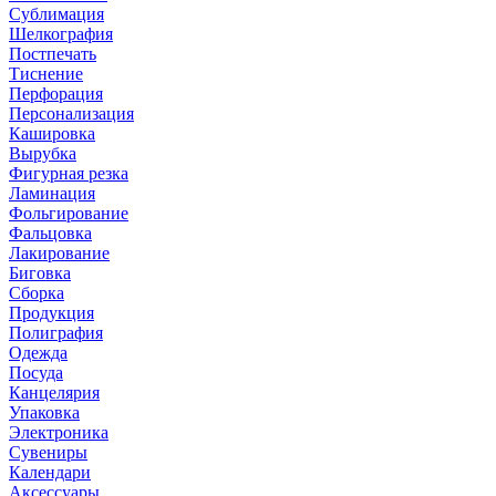
Сублимация
Шелкография
Постпечать
Тиснение
Перфорация
Персонализация
Кашировка
Вырубка
Фигурная резка
Ламинация
Фольгирование
Фальцовка
Лакирование
Биговка
Сборка
Продукция
Полиграфия
Одежда
Посуда
Канцелярия
Упаковка
Электроника
Сувениры
Календари
Аксессуары