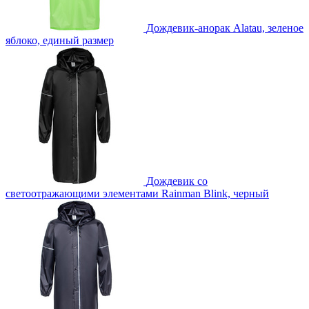
Дождевик-анорак Alatau, зеленое
яблоко, единый размер
Дождевик со
светоотражающими элементами Rainman Blink, черный