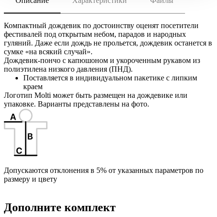
Описание
Характеристики
Файлы
скачать (pdf)
РАЗМЕР ТОВАРА
единый размер, упаковка 24х14,5 см
скачать (cdr)
МАТЕРИАЛ
Компактный дождевик по достоинству оценят посетители
полиэтилен, плотность 15 мкм
фестивалей под открытым небом, парадов и народных
гуляний. Даже если дождь не прольется, дождевик останется в
Инструкция по сохранению pdf из Corel Draw
ТРАНСПОРТНАЯ УПАКОВКА
сумке «на всякий случай».
Инструкция по сохранению pdf из Adobe Illustrator
39.0x30.0x16.0 см
Дождевик-пончо с капюшоном и укороченным рукавом из
ИНДИВИДУАЛЬНАЯ УПАКОВКА
полиэтилена низкого давления (ПНД).
Поставляется в индивидуальном пакетике с липким
ВИДЫ НАНЕСЕНИЯ
краем
M1 -Цифровая печать на вставке
Логотип Molti может быть размещен на дождевике или
упаковке. Варианты представлены на фото.
SL1 -Наклейка бумажная
Допускаются отклонения в 5% от указанных параметров по
размеру и цвету
Дополните комплект