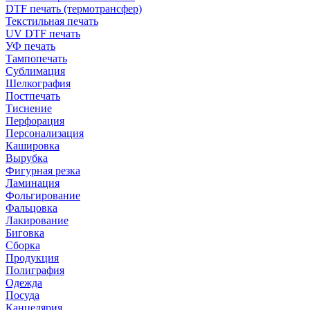
DTF печать (термотрансфер)
Текстильная печать
UV DTF печать
УФ печать
Тампопечать
Сублимация
Шелкография
Постпечать
Тиснение
Перфорация
Персонализация
Кашировка
Вырубка
Фигурная резка
Ламинация
Фольгирование
Фальцовка
Лакирование
Биговка
Сборка
Продукция
Полиграфия
Одежда
Посуда
Канцелярия