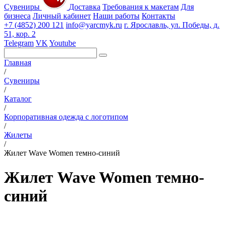
Сувениры
Доставка
Требования к макетам
Для
бизнеса
Личный кабинет
Наши работы
Контакты
+7 (4852) 200 121
info@yarcmyk.ru
г. Ярославль, ул. Победы, д.
51, кор. 2
Telegram
VK
Youtube
Главная
/
Сувениры
/
Каталог
/
Корпоративная одежда с логотипом
/
Жилеты
/
Жилет Wave Women темно-синий
Жилет Wave Women темно-
синий
РАЗДЕЛЫ