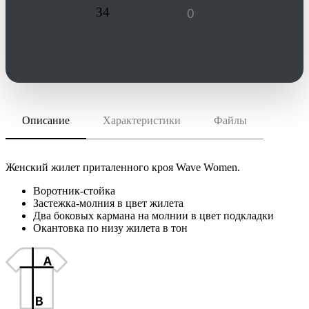
34
Описание
Характеристики
Файлы
скачать (pdf)
РАЗМЕР ТОВАРА
S–XXL
скачать (cdr)
МАТЕРИАЛ
нейлон 100%; утеплитель - полиэстер 100%, плотность
Женский жилет приталенного кроя Wave Women.
180 г/м²
Инструкция по сохранению pdf из Corel Draw
Воротник-стойка
Инструкция по сохранению pdf из Adobe Illustrator
ТРАНСПОРТНАЯ УПАКОВКА
Застежка-молния в цвет жилета
25.0x36.0x53.0 см
Два боковых кармана на молнии в цвет подкладки
ИНДИВИДУАЛЬНАЯ УПАКОВКА
Окантовка по низу жилета в тон
ВИДЫ НАНЕСЕНИЯ
SW2 -Пришив
I3 -Вышивка (10 цветов)
IO3 -Объёмная вышивка (10 цветов)