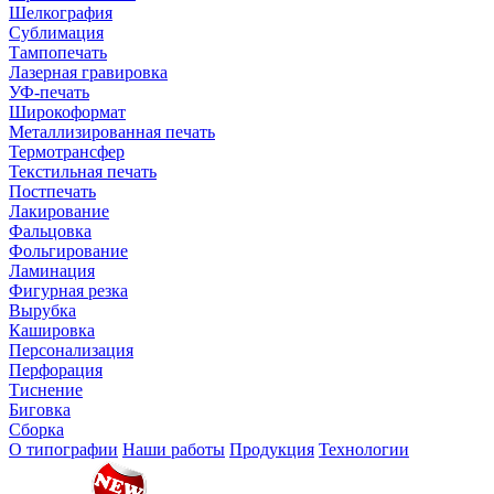
Шелкография
Сублимация
Тампопечать
Лазерная гравировка
УФ-печать
Широкоформат
Металлизированная печать
Термотрансфер
Текстильная печать
Постпечать
Лакирование
Фальцовка
Фольгирование
Ламинация
Фигурная резка
Вырубка
Кашировка
Персонализация
Перфорация
Тиснение
Биговка
Сборка
О типографии
Наши работы
Продукция
Технологии