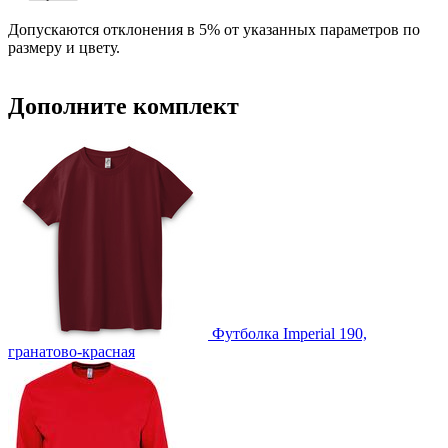
Допускаются отклонения в 5% от указанных параметров по
IB3 -Вышивка с застилом (10 цветов)
размеру и цвету.
F2 -Флекс (1 цвет)
F1 -Флекс (1 цвет)
Дополните комплект
DTF3 -Печать DTF
DTF-F -Печать DTF с эффектами (1 цвет)
D4 -Шелкография с трансфером (5 цветов)
Футболка Imperial 190,
гранатово-красная