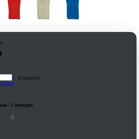
а
₽
+
В корзину
1 клик
аж / Свободно