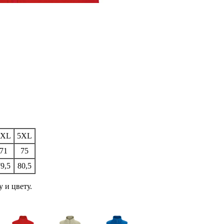
4XL
5XL
71
75
79,5
80,5
 и цвету.