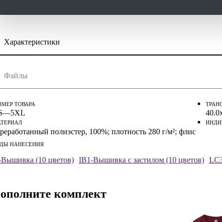
Характеристики
скачать (pdf)
скачать (cdr)
Файлы
струкция по сохранению pdf из Corel Draw
струкция по сохранению pdf из Adobe Illustrator
ЗМЕР ТОВАРА
ТРАН
S—5XL
40.0
ТЕРИАЛ
ИНДИ
реработанный полиэстер, 100%; плотность 280 г/м²; флис
ДЫ НАНЕСЕНИЯ
-Вышивка (10 цветов)
IB1-Вышивка с застилом (10 цветов)
LC3
ополните комплект