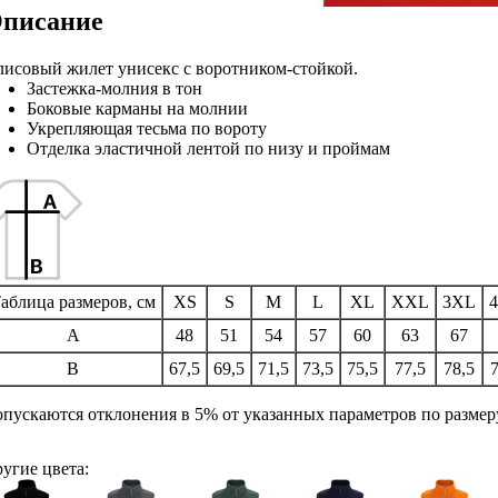
писание
исовый жилет унисекс с воротником-стойкой.
Застежка-молния в тон
Боковые карманы на молнии
Укрепляющая тесьма по вороту
Отделка эластичной лентой по низу и проймам
аблица размеров, см
XS
S
M
L
XL
XXL
3XL
A
48
51
54
57
60
63
67
B
67,5
69,5
71,5
73,5
75,5
77,5
78,5
пускаются отклонения в 5% от указанных параметров по размеру
угие цвета: