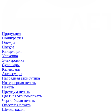
Продукция
Полиграфия
Одежда
Посуда
Канцелярия
Упаковка
Электроника
Сувениры
Календари
Аксессуары
Наградная атрибутика
Интерьерная печать
Печать
Премиум печать
Цветная эконом-печать
Черно-белая печать
Офсетная печать
Шелкография