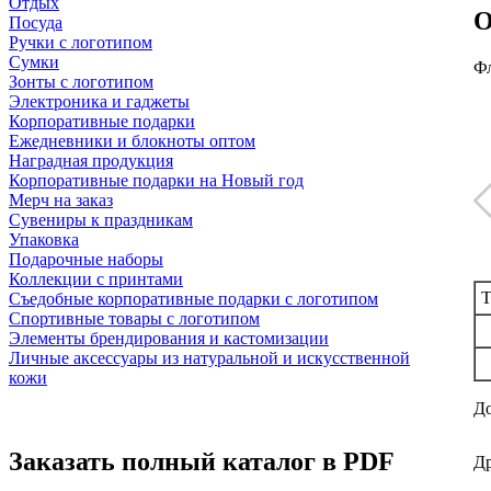
Отдых
О
Посуда
Ручки с логотипом
Сумки
Фл
Зонты с логотипом
Электроника и гаджеты
Корпоративные подарки
Ежедневники и блокноты оптом
Наградная продукция
Корпоративные подарки на Новый год
Мерч на заказ
Сувениры к праздникам
Упаковка
Подарочные наборы
Коллекции с принтами
Т
Съедобные корпоративные подарки с логотипом
Спортивные товары с логотипом
Элементы брендирования и кастомизации
Личные аксессуары из натуральной и искусственной
кожи
До
Заказать полный каталог в PDF
Др