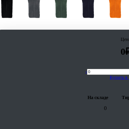
Цен
0
-
Купить в 
На складе
Тир
0