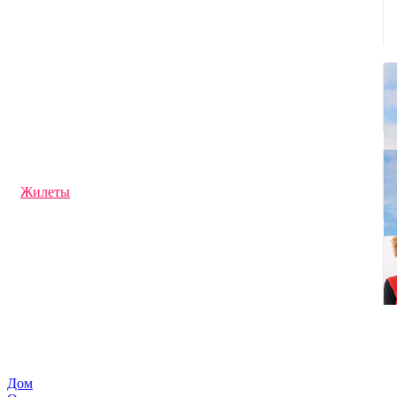
Джемперы и кардиганы
Перчатки и варежки с логотипом
Футболки с длинным рукавом
Офисные рубашки
Флисовые куртки и кофты
Дождевики
Фартуки с логотипом
Трикотажные шапки
Толстовки с логотипом
Худи под нанесение логотипа
Свитшоты под нанесение логотипа
Брюки и шорты с логотипом
Жилеты
Футболки поло
Спортивная одежда
Панамы
Футболки с логотипом
Ветровки
Кепки и бейсболки
Аксессуары
Детская одежда
Шарфы
Куртки
Промо футболки
Дом