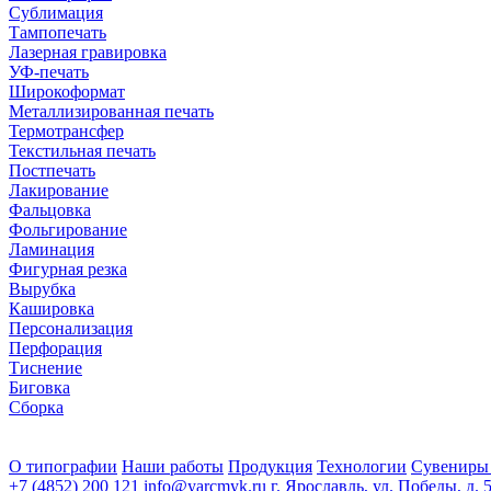
Сублимация
Тампопечать
Лазерная гравировка
УФ-печать
Широкоформат
Металлизированная печать
Термотрансфер
Текстильная печать
Постпечать
Лакирование
Фальцовка
Фольгирование
Ламинация
Фигурная резка
Вырубка
Кашировка
Персонализация
Перфорация
Тиснение
Биговка
Сборка
О типографии
Наши работы
Продукция
Технологии
Сувениры
+7 (4852) 200 121
info@yarcmyk.ru
г. Ярославль, ул. Победы, д. 5