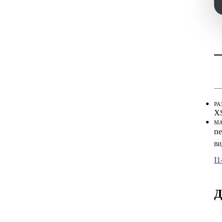
Ин
Ин
РА
X
МА
пе
ВИ
I1
Д