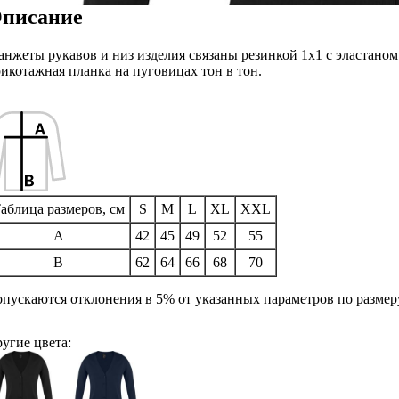
писание
нжеты рукавов и низ изделия связаны резинкой 1х1 с эластаном
икотажная планка на пуговицах тон в тон.
аблица размеров, см
S
M
L
XL
XXL
A
42
45
49
52
55
B
62
64
66
68
70
пускаются отклонения в 5% от указанных параметров по размеру
угие цвета: