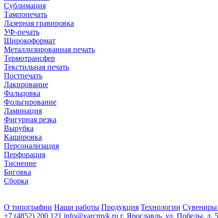
Сублимация
Тампопечать
Лазерная гравировка
УФ-печать
Широкоформат
Металлизированная печать
Термотрансфер
Текстильная печать
Постпечать
Лакирование
Фальцовка
Фольгирование
Ламинация
Фигурная резка
Вырубка
Кашировка
Персонализация
Перфорация
Тиснение
Биговка
Сборка
О типографии
Наши работы
Продукция
Технологии
Сувениры
+7 (4852) 200 121
info@yarcmyk.ru
г. Ярославль, ул. Победы, д. 5