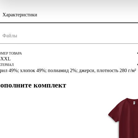
Характеристики
скачать (pdf)
скачать (cdr)
Файлы
струкция по сохранению pdf из Corel Draw
струкция по сохранению pdf из Adobe Illustrator
ЗМЕР ТОВАРА
–XXL
ТЕРИАЛ
рил 49%; хлопок 49%; полиамид 2%; джерси, плотность 280 г/м²
ополните комплект