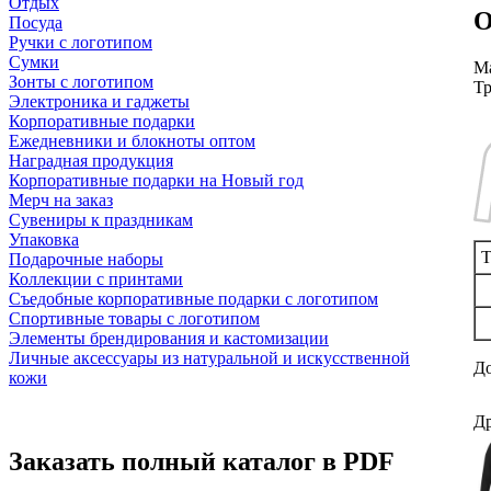
Отдых
О
Посуда
Ручки с логотипом
Сумки
Ма
Зонты с логотипом
Тр
Электроника и гаджеты
Корпоративные подарки
Ежедневники и блокноты оптом
Наградная продукция
Корпоративные подарки на Новый год
Мерч на заказ
Сувениры к праздникам
Упаковка
Т
Подарочные наборы
Коллекции с принтами
Съедобные корпоративные подарки с логотипом
Спортивные товары с логотипом
Элементы брендирования и кастомизации
Личные аксессуары из натуральной и искусственной
До
кожи
Др
Заказать полный каталог в PDF