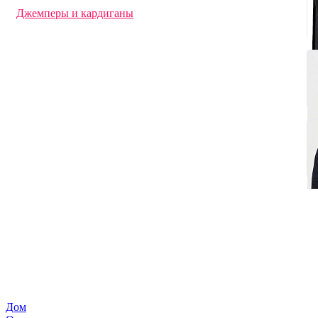
Ветровки
Джемперы и кардиганы
Перчатки и варежки с логотипом
Футболки с длинным рукавом
Офисные рубашки
Флисовые куртки и кофты
Дождевики
Фартуки с логотипом
Трикотажные шапки
Толстовки с логотипом
Худи под нанесение логотипа
Свитшоты под нанесение логотипа
Брюки и шорты с логотипом
Жилеты
Футболки поло
Спортивная одежда
Панамы
Футболки с логотипом
Кепки и бейсболки
Аксессуары
Детская одежда
Шарфы
Куртки
Промо футболки
Дом