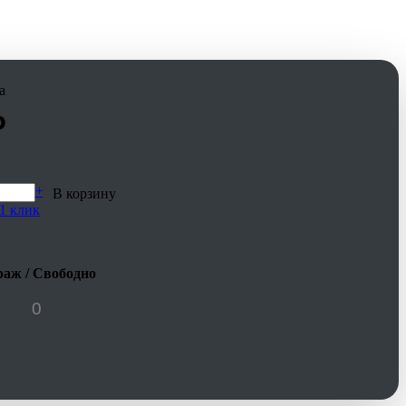
а
₽
+
В корзину
1 клик
аж / Свободно