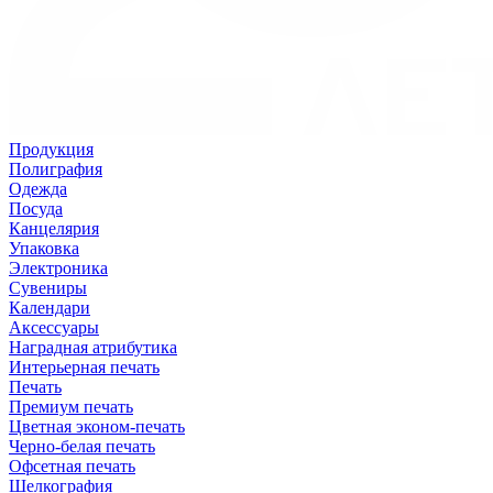
Продукция
Полиграфия
Одежда
Посуда
Канцелярия
Упаковка
Электроника
Сувениры
Календари
Аксессуары
Наградная атрибутика
Интерьерная печать
Печать
Премиум печать
Цветная эконом-печать
Черно-белая печать
Офсетная печать
Шелкография