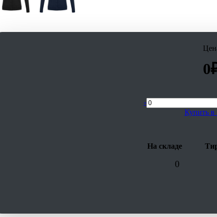
Цен
0
-
Купить в 
На складе
Тир
0