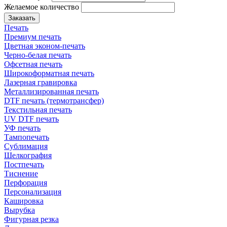
Желаемое количество
Заказать
Печать
Премиум печать
Цветная эконом-печать
Черно-белая печать
Офсетная печать
Широкоформатная печать
Лазерная гравировка
Металлизированная печать
DTF печать (термотрансфер)
Текстильная печать
UV DTF печать
УФ печать
Тампопечать
Сублимация
Шелкография
Постпечать
Тиснение
Перфорация
Персонализация
Кашировка
Вырубка
Фигурная резка