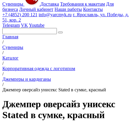
Сувениры
Доставка
Требования к макетам
Для
бизнеса
Личный кабинет
Наши работы
Контакты
+7 (4852) 200 121
info@yarcmyk.ru
г. Ярославль, ул. Победы, д.
51, кор. 2
Telegram
VK
Youtube
Главная
/
Сувениры
/
Каталог
/
Корпоративная одежда с логотипом
/
Джемперы и кардиганы
/
Джемпер оверсайз унисекс Stated в сумке, красный
Джемпер оверсайз унисекс
Stated в сумке, красный
РАЗДЕЛЫ