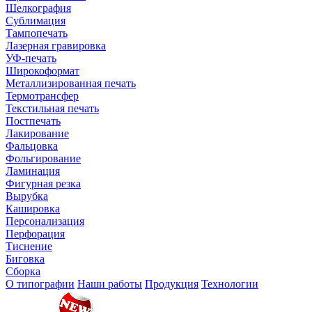
Шелкография
Сублимация
Тампопечать
Лазерная гравировка
УФ-печать
Широкоформат
Металлизированная печать
Термотрансфер
Текстильная печать
Постпечать
Лакирование
Фальцовка
Фольгирование
Ламинация
Фигурная резка
Вырубка
Кашировка
Персонализация
Перфорация
Тиснение
Биговка
Сборка
О типографии
Наши работы
Продукция
Технологии