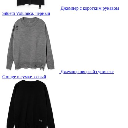
Джемпер с коротким рукавом
Siluetti Volumica, черный
Джемпер оверсайз унисекс
Grunge в сумке, серый