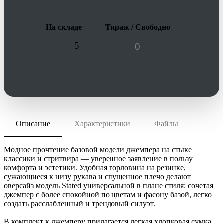
На складе
Тираж / Свободно
5
Описание
Характеристики
Файлы
скачать (pdf)
РАЗМЕР ТОВАРА
S/M, L/XL; сумка: 38х42 см
скачать (cdr)
МАТЕРИАЛ
Модное прочтение базовой модели джемпера на стыке
джемпер - акрил 100%, плотность 400 г/м²; сумка - хлопок
классики и стритвира — уверенное заявление в пользу
100%, плотность 105 г/м²
комфорта и эстетики. Удобная горловина на резинке,
Инструкция по сохранению pdf из Corel Draw
сужающиеся к низу рукава и спущенное плечо делают
Инструкция по сохранению pdf из Adobe Illustrator
ТРАНСПОРТНАЯ УПАКОВКА
оверсайз модель Stated универсальной в плане стиля: сочетая
61.0x31.0x36.0 см
джемпер с более спокойной по цветам и фасону базой, легко
ИНДИВИДУАЛЬНАЯ УПАКОВКА
создать расслабленный и трендовый силуэт.
ВИДЫ НАНЕСЕНИЯ
В комплект к джемперу прилагается легкая хлопковая сумка.