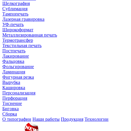
Шелкография
Сублимация
Тампопечать
Лазерная гравировка
УФ-печать
Широкоформат
Металлизированная печать
Термотрансфер
Текстильная печать
Постпечать
Лакирование
Фальцовка
Фольгирование
Ламинация
Фигурная резка
Вырубка
Кашировка
Персонализация
Перфорация
Тиснение
Биговка
Сборка
О типографии
Наши работы
Продукция
Технологии