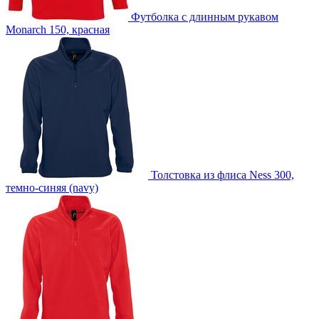
Футболка с длинным рукавом
D2 -Шелкография с трансфером (5 цветов)
Monarch 150, красная
custm -Лейблы из ПВХ
custm -Лейблы и шильды
custm -Светоотражающие лейблы
custm -Тканевые лейблы
custm -Тканевые наклейки
Толстовка из флиса Ness 300,
темно-синяя (navy)