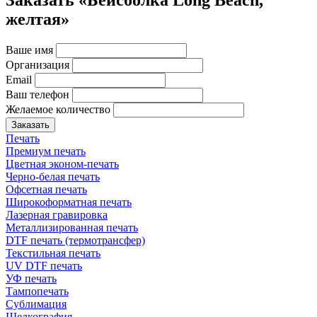
Заказать «Бейсболка Long Beach,
желтая»
Ваше имя
Организация
Email
Ваш телефон
Желаемое количество
Заказать
Печать
Премиум печать
Цветная эконом-печать
Черно-белая печать
Офсетная печать
Широкоформатная печать
Лазерная гравировка
Металлизированная печать
DTF печать (термотрансфер)
Текстильная печать
UV DTF печать
УФ печать
Тампопечать
Сублимация
Шелкография