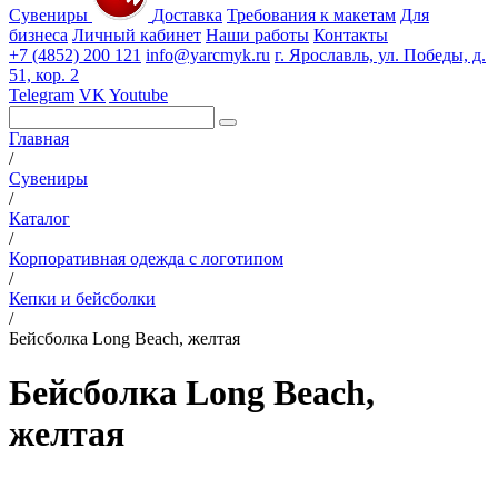
Сувениры
Доставка
Требования к макетам
Для
бизнеса
Личный кабинет
Наши работы
Контакты
+7 (4852) 200 121
info@yarcmyk.ru
г. Ярославль, ул. Победы, д.
51, кор. 2
Telegram
VK
Youtube
Главная
/
Сувениры
/
Каталог
/
Корпоративная одежда с логотипом
/
Кепки и бейсболки
/
Бейсболка Long Beach, желтая
Бейсболка Long Beach,
желтая
РАЗДЕЛЫ