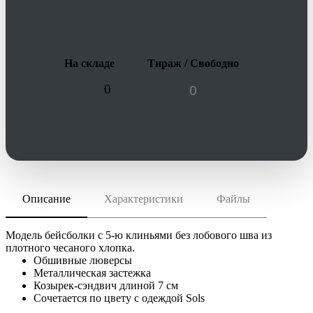
На складе
Тираж / Свободно
0
Описание
Характеристики
Файлы
скачать (pdf)
РАЗМЕР ТОВАРА
56-58
скачать (cdr)
МАТЕРИАЛ
Модель бейсболки с 5-ю клиньями без лобового шва из
хлопок 100%, плотность 260 г/м²
плотного чесаного хлопка.
Обшивные люверсы
Инструкция по сохранению pdf из Corel Draw
ТРАНСПОРТНАЯ УПАКОВКА
Металлическая застежка
Инструкция по сохранению pdf из Adobe Illustrator
75.0x45.0x20.0 см
Козырек-сэндвич длиной 7 см
ИНДИВИДУАЛЬНАЯ УПАКОВКА
Сочетается по цвету с одеждой Sols
ВИДЫ НАНЕСЕНИЯ